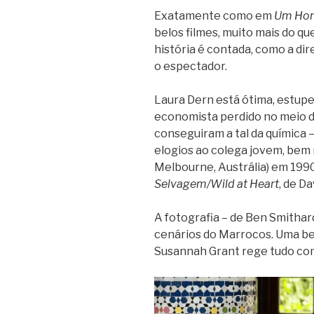
Exatamente como em
Um Hom
belos filmes, muito mais do qu
história é contada, como a di
o espectador.
Laura Dern está ótima, estu
economista perdido no meio d
conseguiram a tal da química 
elogios ao colega jovem, bem
Melbourne, Austrália) em 1990
Selvagem/Wild at Heart
, de Da
A fotografia – de Ben Smithar
cenários do Marrocos. Uma bel
Susannah Grant rege tudo com