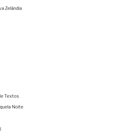
va Zelândia
de Textos
quela Noite
g