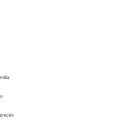
mília
co
gração