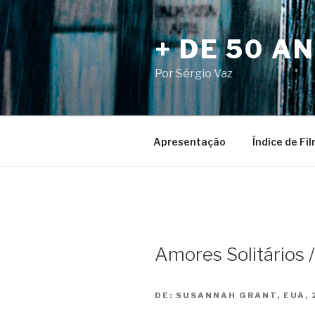
Pular
para
+ DE 50 A
o
conteúdo
Por Sérgio Vaz
Apresentação
Índice de Fi
Amores Solitários 
DE:
SUSANNAH GRANT, EUA, 