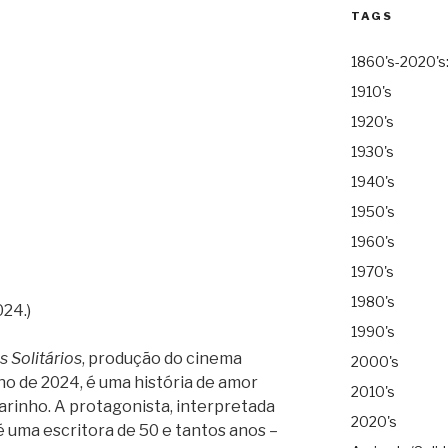
TAGS
1860's-2020's
1910's
1920's
1930's
1940's
1950's
1960's
1970's
1980's
024.)
1990's
 Solitários
, produção do cinema
2000's
 de 2024, é uma história de amor
2010's
arinho. A protagonista, interpretada
2020's
 é uma escritora de 50 e tantos anos –