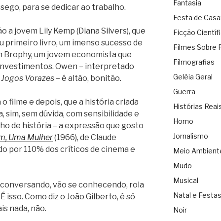
Fantasia
ssego, para se dedicar ao trabalho.
Festa de Cas
 a jovem Lily Kemp (Diana Silvers), que
Ficção Científ
 primeiro livro, um imenso sucesso de
Filmes Sobre 
n Brophy, um jovem economista que
Filmografias
investimentos. Owen – interpretado
Geléia Geral
e
Jogos Vorazes
– é altão, bonitão.
Guerra
o filme e depois, que a história criada
Histórias Reai
 sim, sem dúvida, com sensibilidade e
Homo
nho de história – a expressão que gosto
Jornalismo
, Uma Mulher
(1966), de Claude
do por 110% dos críticos de cinema e
Meio Ambient
Mudo
Musical
conversando, vão se conhecendo, rola
Natal e Festa
É isso. Como diz o João Gilberto, é só
is nada, não.
Noir