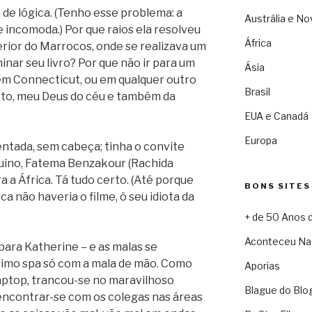
 de lógica. (Tenho esse problema: a
Austrália e No
me incomoda.) Por que raios ela resolveu
África
erior do Marrocos, onde se realizava um
minar seu livro? Por que não ir para um
Ásia
em Connecticut, ou em qualquer outro
Brasil
ieto, meu Deus do céu e também da
EUA e Canadá
Europa
entada, sem cabeça; tinha o convite
quino, Fatema Benzakour (Rachida
 a África. Tá tudo certo. (Até porque
BONS SITES
a não haveria o filme, ô seu idiota da
+ de 50 Anos 
Aconteceu Na
para Katherine – e as malas se
simo spa só com a mala de mão. Como
Aporias
 laptop, trancou-se no maravilhoso
Blague do Blo
 encontrar-se com os colegas nas áreas