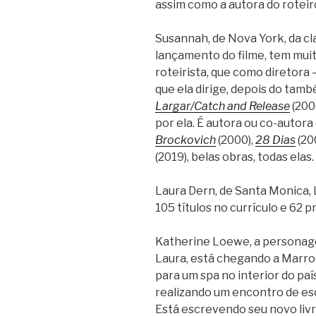
assim como a autora do roteiro
Susannah, de Nova York, da cl
lançamento do filme, tem mui
roteirista, que como diretora 
que ela dirige, depois do tam
Largar/Catch and Release
(200
por ela. É autora ou co-autora
Brockovich
(2000),
28 Dias
(20
(2019), belas obras, todas elas.
Laura Dern, de Santa Monica, 
105 títulos no currículo e 62 p
Katherine Loewe, a personage
Laura, está chegando a Marroc
para um spa no interior do paí
realizando um encontro de esc
Está escrevendo seu novo livr