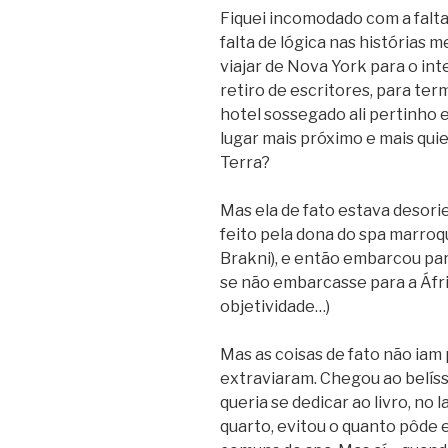
Fiquei incomodado com a falta
falta de lógica nas histórias 
viajar de Nova York para o int
retiro de escritores, para ter
hotel sossegado ali pertinho 
lugar mais próximo e mais qu
Terra?
Mas ela de fato estava desori
feito pela dona do spa marro
Brakni), e então embarcou para
se não embarcasse para a Áfric
objetividade…)
Mas as coisas de fato não iam 
extraviaram. Chegou ao belís
queria se dedicar ao livro, no
quarto, evitou o quanto pôde