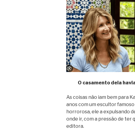
O casamento dela havia
As coisas não iam bem para K
anos com um escultor famoso 
horrorosa, ele a expulsando de
onde ir, com a pressão de ter
editora.