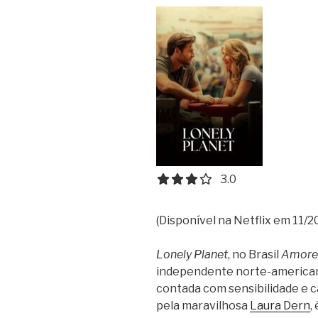
3.0 out of 5.0 stars
3.0
(Disponível na Netflix em 11/2
Lonely Planet
, no Brasil
Amores
independente norte-americano
contada com sensibilidade e c
pela maravilhosa
Laura Dern
,