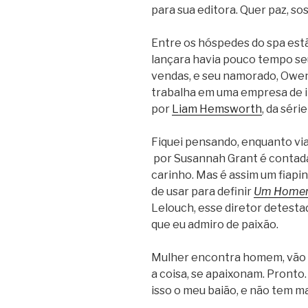
para sua editora. Quer paz, so
Entre os hóspedes do spa estão
lançara havia pouco tempo seu
vendas, e seu namorado, Owe
trabalha em uma empresa de 
por
Liam Hemsworth
, da séri
Fiquei pensando, enquanto via 
por Susannah Grant é contada,
carinho. Mas é assim um fiapi
de usar para definir
Um Homem
Lelouch, esse diretor detesta
que eu admiro de paixão.
Mulher encontra homem, vão 
a coisa, se apaixonam. Pronto. 
isso o meu baião, e não tem ma