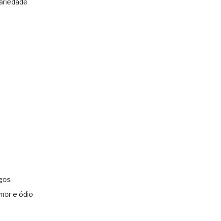
ariedade
gos
mor e ódio