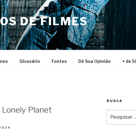
NOS DE FILMES
lmes
Glossário
Fontes
Dê Sua Opinião
+ de 5
BUSCA
/ Lonely Planet
Pesquisar
por:
2024