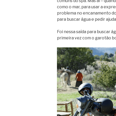
comuns do spa. Mas aí – quand
como o mar, para usar a expre
problema no encanamento do s
para buscar água e pedir ajuda
Foi nessa saída para buscar á
primeira vez com o garotão b