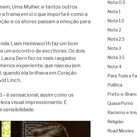
Nota 0.5
em, Uma Mulher
, e tantos outros
Nota 1
e a trama em si o que importa é como a
Nota 1.5
reção e os atores passam a emoção para
Nota 2
Nota 2.5
penda. Liam Hemsworth faz um bom
Nota 3
e um encontro de escritores. Os dois
Nota 3.5
– Laura Dern fez os mais rasgados
 menos experiente, que nasceu (em
Nota 4
, quando ela brilhava em
Coração
Para Toda a Fa
vid Linch.
Política
Preto-e-Bran
d – é sensacional, assim como os
eza visual impressionante. E
QuasePornô
 sensibilidade.
Racismo e Imi
Religião
Road Movies