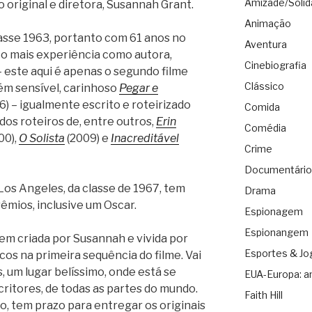
Amizade/Solid
 original e diretora, Susannah Grant.
Animação
asse 1963, portanto com 61 anos no
Aventura
to mais experiência como autora,
Cinebiografia
– este aqui é apenas o segundo filme
Clássico
bém sensível, carinhoso
Pegar e
6) – igualmente escrito e roteirizado
Comida
 dos roteiros de, entre outros,
Erin
Comédia
00),
O Solista
(2009) e
Inacreditável
Crime
Documentário
Los Angeles, da classe de 1967, tem
Drama
rêmios, inclusive um Oscar.
Espionagem
Espionangem
m criada por Susannah e vivida por
Esportes & Jo
os na primeira sequência do filme. Vai
s, um lugar belíssimo, onde está se
EUA-Europa: a
ritores, de todas as partes do mundo.
Faith Hill
o, tem prazo para entregar os originais