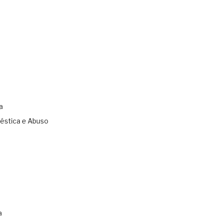
a
éstica e Abuso
s
a