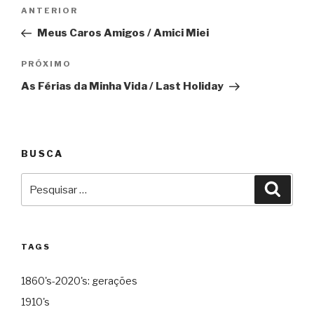
Navegação
Anterior
ANTERIOR
de
Meus Caros Amigos / Amici Miei
Post
Próximo
PRÓXIMO
As Férias da Minha Vida / Last Holiday
BUSCA
Pesquisar
Pesqu
por:
TAGS
1860's-2020's: gerações
1910's