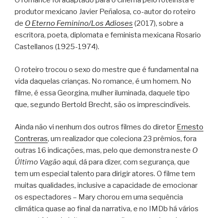
O romance foi adaptado para o cinema pelo roteirista e
produtor mexicano Javier Peñalosa, co-autor do roteiro
de
O Eterno Feminino/Los Adioses
(2017), sobre a
escritora, poeta, diplomata e feminista mexicana Rosario
Castellanos (1925-1974).
O roteiro trocou o sexo do mestre que é fundamental na
vida daquelas crianças. No romance, é um homem. No
filme, é essa Georgina, mulher iluminada, daquele tipo
que, segundo Bertold Brecht, são os imprescindíveis.
Ainda não vi nenhum dos outros filmes do diretor
Ernesto
Contreras
, um realizador que coleciona 23 prêmios, fora
outras 16 indicações, mas, pelo que demonstra neste
O
Último Vagão
aqui, dá para dizer, com segurança, que
tem um especial talento para dirigir atores. O filme tem
muitas qualidades, inclusive a capacidade de emocionar
os espectadores – Mary chorou em uma sequência
climática quase ao final da narrativa, e no IMDb há vários