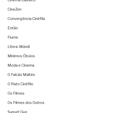
Cinema Clássico
CineZen
Convergência Cinéfila
Então
Fiume
Lítera-Múndi
Mínimos Óbvios
Moda e Cinema
O Falcão Maltês
O Rato Cinéfilo
Os Filmes
Os Filmes dos Outros
Sunset Gun