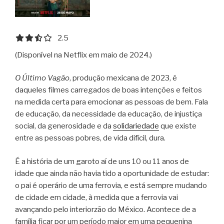
2.5 out of 5.0 stars
2.5
(Disponível na Netflix em maio de 2024.)
O Último Vagão
, produção mexicana de 2023, é
daqueles filmes carregados de boas intenções e feitos
na medida certa para emocionar as pessoas de bem. Fala
de educação, da necessidade da educação, de injustiça
social, da generosidade e da
solidariedade
que existe
entre as pessoas pobres, de vida difícil, dura.
É a história de um garoto aí de uns 10 ou 11 anos de
idade que ainda não havia tido a oportunidade de estudar:
o pai é operário de uma ferrovia, e está sempre mudando
de cidade em cidade, à medida que a ferrovia vai
avançando pelo interiorzão do México. Acontece de a
família ficar por um período maior em uma pequenina