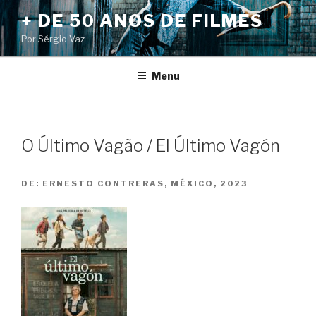
Pular
+ DE 50 ANOS DE FILMES
para
Por Sérgio Vaz
o
conteúdo
Menu
O Último Vagão / El Último Vagón
DE:
ERNESTO CONTRERAS, MÉXICO, 2023