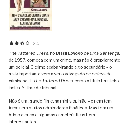
2.5 out of 5.0 stars
2.5
The Tattered Dress
, no Brasil
Epílogo de uma Sentença
,
de 1957, começa com um crime, mas não é propriamente
um policial. O crime acaba virando algo secundário – o
mais importante vem a ser o advogado de defesa do
criminoso. E
The Tattered Dress
, como o título brasileiro
indica, é filme de tribunal.
Não é um grande filme, na minha opinião – e nem tem
fama nem muitos admiradores fanáticos. Mas tem um
ótimo elenco e algumas características bem
interessantes.