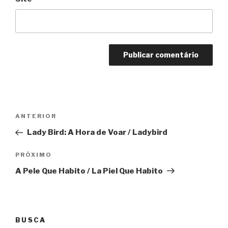
Navegação
Anterior
ANTERIOR
de
Lady Bird: A Hora de Voar / Ladybird
Post
Próximo
PRÓXIMO
A Pele Que Habito / La Piel Que Habito
BUSCA