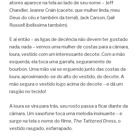
atores aparece na tela ao lado de seu nome – Jeff
Chandler, Jeanne Crain (cacete, que mulher linda, meu
Deus do céu e também da terra!), Jack Carson, Gail
Russell (belíssima também).
E aí então – as ligas de decência não devem ter gostado
nada, nada – vemos uma mulher de costas para a câmara,
loura, vestido com um interessante decote. Com a mão
esquerda, ela toca uma garrafa, seguramente de
bourbon. Uma mão vai se erguendo junto das costas da
loura, aproximando-se do alto do vestido, do decote. A
mão segura o vestido logo acima do decote – e dá um
rasgão no tecido!
A loura se vira para trás, seu rosto passa a ficar diante da
câmara. Um saxofone toca uma melodia insinuante – e
surge na tela o nome do filme,
The Tattered Dress
, o
vestido rasgado, esfarrapado.