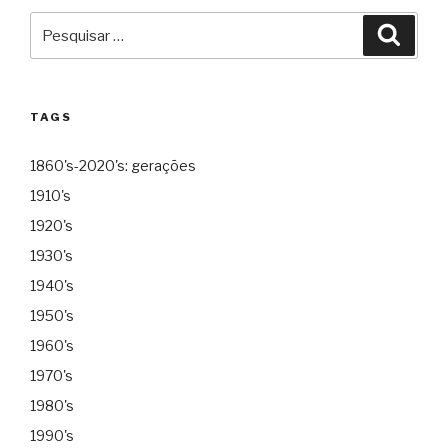
Pesquisar
Pesqu
por:
TAGS
1860's-2020's: gerações
1910's
1920's
1930's
1940's
1950's
1960's
1970's
1980's
1990's