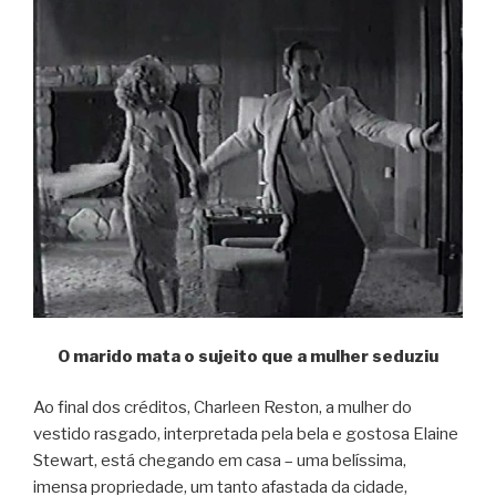
O marido mata o sujeito que a mulher seduziu
Ao final dos créditos, Charleen Reston, a mulher do
vestido rasgado, interpretada pela bela e gostosa Elaine
Stewart, está chegando em casa – uma belíssima,
imensa propriedade, um tanto afastada da cidade,