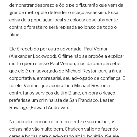
demonstrar desprezo e ódio pelo figurarão que vem da
grande metrópole defender o ricaço assassino. Essa
coisa de a população local se colocar absolutamente
contra o forasteiro será repisada ao longo de todo o
filme.
Ele é recebido por outro advogado, Paul Vernon
(Alexander Lockwood). O filme não se propõe a explicar
muito quem é esse Paul Vernon, mas dá para perceber
que ele é um advogado de Michael Reston para a área
corportativa, empresarial, seu advogado de confiança. E
foi ele, Vernon, que aconselhou Michael Reston a
contratar os serviços de Jim Blane, embora o ricaço
preferisse um criminalista de San Francisco, Lester
Rawlings (Edward Andrews).
No primeiro encontro com o cliente e sua mulher, as
coisas não vão muito bem. Charleen vai logo fazendo
caras e bocas para o advogado altão, bonitão. (Se ele