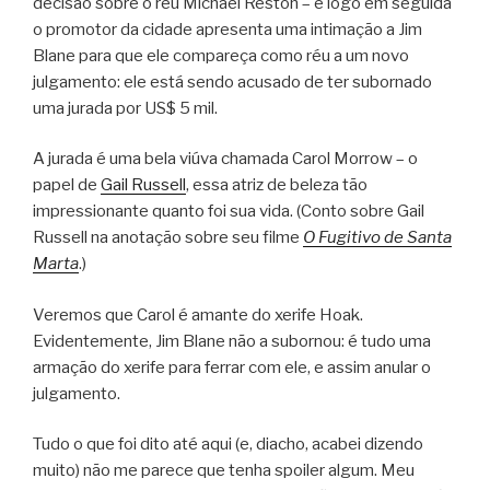
decisão sobre o réu Michael Reston – e logo em seguida
o promotor da cidade apresenta uma intimação a Jim
Blane para que ele compareça como réu a um novo
julgamento: ele está sendo acusado de ter subornado
uma jurada por US$ 5 mil.
A jurada é uma bela viúva chamada Carol Morrow – o
papel de
Gail Russell
, essa atriz de beleza tão
impressionante quanto foi sua vida. (Conto sobre Gail
Russell na anotação sobre seu filme
O Fugitivo de Santa
Marta
.)
Veremos que Carol é amante do xerife Hoak.
Evidentemente, Jim Blane não a subornou: é tudo uma
armação do xerife para ferrar com ele, e assim anular o
julgamento.
Tudo o que foi dito até aqui (e, diacho, acabei dizendo
muito) não me parece que tenha spoiler algum. Meu