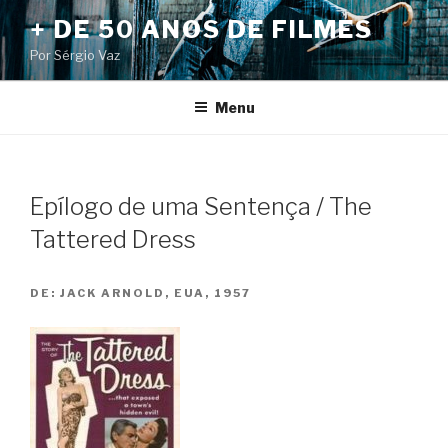
Pular
+ DE 50 ANOS DE FILMES
para
Por Sérgio Vaz
o
conteúdo
Menu
Epílogo de uma Sentença / The
Tattered Dress
DE:
JACK ARNOLD, EUA, 1957