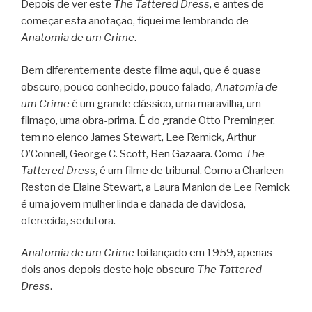
Depois de ver este
The Tattered Dress
, e antes de
começar esta anotação, fiquei me lembrando de
Anatomia de um Crime
.
Bem diferentemente deste filme aqui, que é quase
obscuro, pouco conhecido, pouco falado,
Anatomia de
um Crime
é um grande clássico, uma maravilha, um
filmaço, uma obra-prima. É do grande Otto Preminger,
tem no elenco James Stewart, Lee Remick, Arthur
O’Connell, George C. Scott, Ben Gazaara. Como
The
Tattered Dress
, é um filme de tribunal. Como a Charleen
Reston de Elaine Stewart, a Laura Manion de Lee Remick
é uma jovem mulher linda e danada de davidosa,
oferecida, sedutora.
Anatomia de um Crime
foi lançado em 1959, apenas
dois anos depois deste hoje obscuro
The Tattered
Dress
.