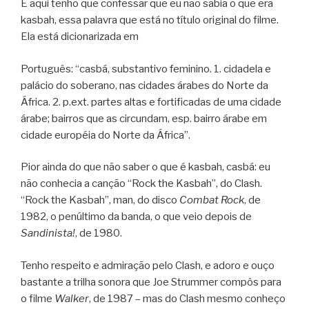
E aqui tenho que confessar que eu não sabia o que era
kasbah, essa palavra que está no título original do filme.
Ela está dicionarizada em
Português: “casbá, substantivo feminino. 1. cidadela e
palácio do soberano, nas cidades árabes do Norte da
África. 2. p.ext. partes altas e fortificadas de uma cidade
árabe; bairros que as circundam, esp. bairro árabe em
cidade européia do Norte da África”.
Pior ainda do que não saber o que é kasbah, casbá: eu
não conhecia a canção “Rock the Kasbah”, do Clash.
“Rock the Kasbah”, man, do disco
Combat Rock
, de
1982, o penúltimo da banda, o que veio depois de
Sandinista!
, de 1980.
Tenho respeito e admiração pelo Clash, e adoro e ouço
bastante a trilha sonora que Joe Strummer compôs para
o filme
Walker
, de 1987 – mas do Clash mesmo conheço