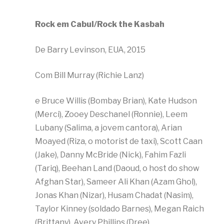
Rock em Cabul/Rock the Kasbah
De Barry Levinson, EUA, 2015
Com Bill Murray (Richie Lanz)
e Bruce Willis (Bombay Brian), Kate Hudson
(Merci), Zooey Deschanel (Ronnie), Leem
Lubany (Salima, a jovem cantora), Arian
Moayed (Riza, o motorist de taxi), Scott Caan
(Jake), Danny McBride (Nick), Fahim Fazli
(Tariq), Beehan Land (Daoud, o host do show
Afghan Star), Sameer Ali Khan (Azam Ghol),
Jonas Khan (Nizar), Husam Chadat (Nasim),
Taylor Kinney (soldado Barnes), Megan Raich
(Brittany), Avery Phillips (Dree)