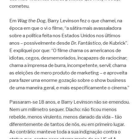
cometeu.
Em
Wag the Dog
, Barry Levinson fez o que chamei, na
época em que o vi o filme, “a sátira mais avassaladora
sobre a política feita nos Estados Unidos nos últimos
anos – possivelmente desde
Dr. Fantástico
, de Kubrick”.
E expliquei por que: “O filme chama os americanos de
idiotas, cegos, desmemoriados, incapazes de raciocinar;
chama a imprensa de burra, incompetente, servil; chama
as eleições de mero produto de marketing – e aproveita
para fazer uma enorme gozação sobre o show business
de uma maneira geral, e mais especificamente o cinema.”
Passaram-se 18 anos, e Barry Levinson não se emendou.
Nem um milímetro sequer. Diacho: não ficou menos
rebelde, menos virulento, menos danado da vida – tão
diferentemente de tantos de nós, eu em primeiro lugar.
Ao contrário: manteve toda a sua indignação contra o