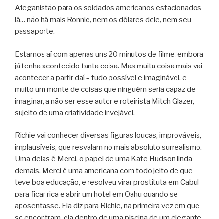
Afeganistão para os soldados americanos estacionados
lá… não há mais Ronnie, nem os dólares dele, nem seu
passaporte.
Estamos aí com apenas uns 20 minutos de filme, embora
já tenha acontecido tanta coisa. Mas muita coisa mais vai
acontecer a partir daí – tudo possível e imaginável, e
muito um monte de coisas que ninguém seria capaz de
imaginar, a não ser esse autor e roteirista Mitch Glazer,
sujeito de uma criatividade invejável.
Richie vai conhecer diversas figuras loucas, improváveis,
implausíveis, que resvalam no mais absoluto surrealismo.
Uma delas é Merci, o papel de uma Kate Hudson linda
demais. Merci é uma americana com todo jeito de que
teve boa educação, e resolveu virar prostituta em Cabul
para ficar rica e abrir um hotel em Oahu quando se
aposentasse. Ela diz para Richie, na primeira vez em que
se encontram, ela dentro de uma piscina de um elegante