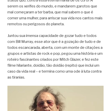
status quo, contra essa eterna mania de os US of A
serem os xerifes do mundo, e mandarem garotos que
mal começaram a ter barba, que mal sabem o que é
comer uma mulher, para arriscar sua vida nos cantos mais
remotos ou perigosos do planeta.
Juntou sua imensa capacidade de gozar tudo e todos
com Bill Murray, esse ator que é a gozação de tudo e de
todos escancarada, aberta, com um monte de citações a
grupos e artistas de rock e pop, pegou uma história e um
roteiro fascinantes criados por Mitch Glazer, e fez este
filme hilariante, doidão, tão doidão (repito) que inclui um
caso da vida real – e termina como uma ode à luta contra
as tiranias.