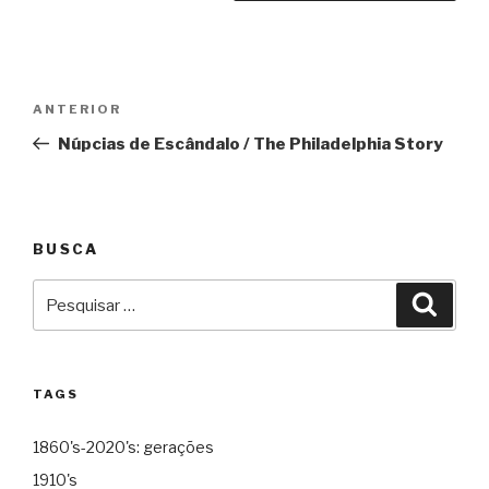
Navegação
Anterior
ANTERIOR
de
Núpcias de Escândalo / The Philadelphia Story
Post
BUSCA
Pesquisar
Pesqu
por:
TAGS
1860's-2020's: gerações
1910's