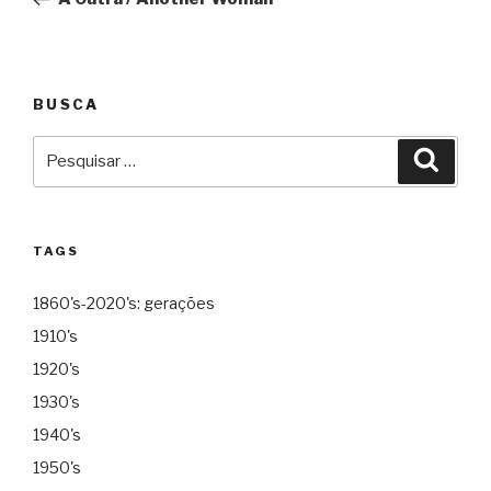
Post
BUSCA
Pesquisar
Pesqu
por:
TAGS
1860's-2020's: gerações
1910's
1920's
1930's
1940's
1950's