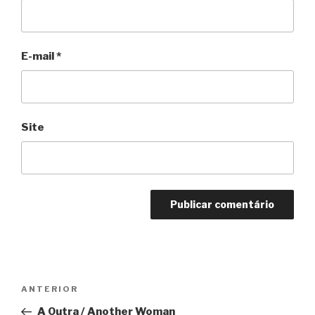
E-mail
*
Site
Navegação
Anterior
ANTERIOR
de
A Outra / Another Woman