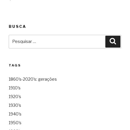
Post
BUSCA
Pesquisar
Pesqu
por:
TAGS
1860's-2020's: gerações
1910's
1920's
1930's
1940's
1950's