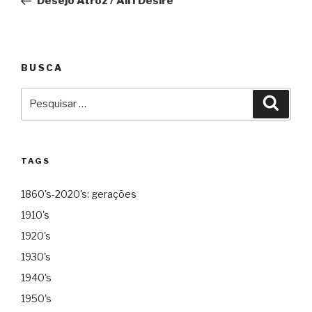
Desejo Atroz / All I Desire
Post
BUSCA
Pesquisar
Pesqu
por:
TAGS
1860's-2020's: gerações
1910's
1920's
1930's
1940's
1950's