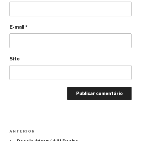
E-mail
*
Site
Navegação
Anterior
ANTERIOR
de