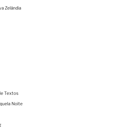
va Zelândia
de Textos
quela Noite
g