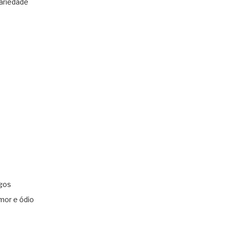
ariedade
gos
mor e ódio