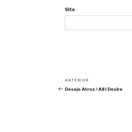
Site
Navegação
Anterior
ANTERIOR
de
Desejo Atroz / All I Desire
Post