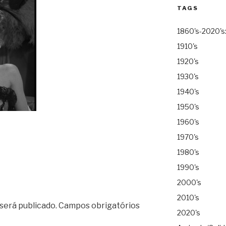
TAGS
1860's-2020's
1910's
1920's
1930's
1940's
1950's
1960's
1970's
1980's
1990's
2000's
2010's
será publicado.
Campos obrigatórios
2020's