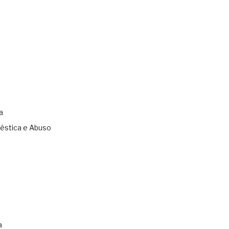
a
éstica e Abuso
s
a