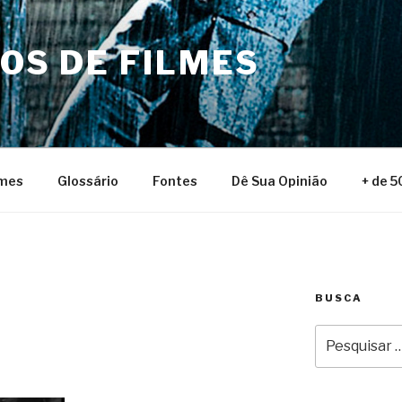
NOS DE FILMES
lmes
Glossário
Fontes
Dê Sua Opinião
+ de 5
BUSCA
Pesquisar
por: