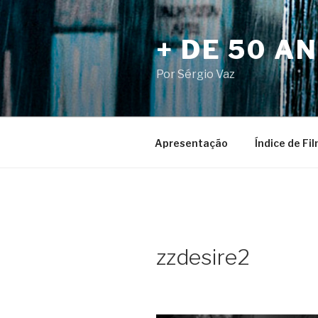
Pular
para
+ DE 50 A
o
conteúdo
Por Sérgio Vaz
Apresentação
Índice de Fi
zzdesire2