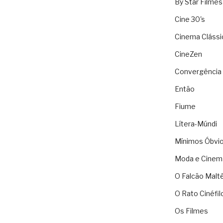
By Star Filmes
Cine 30's
Cinema Clássi
CineZen
Convergência 
Então
Fiume
Lítera-Múndi
Mínimos Óbvi
Moda e Cinem
O Falcão Malt
O Rato Cinéfil
Os Filmes