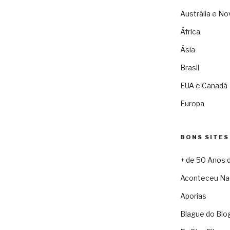
Austrália e No
África
Ásia
Brasil
EUA e Canadá
Europa
BONS SITES
+ de 50 Anos 
Aconteceu Na
Aporias
Blague do Blo