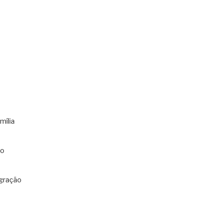
mília
co
gração