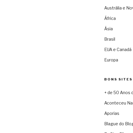
Austrália e No
África
Ásia
Brasil
EUA e Canadá
Europa
BONS SITES
+ de 50 Anos 
Aconteceu Na
Aporias
Blague do Blo