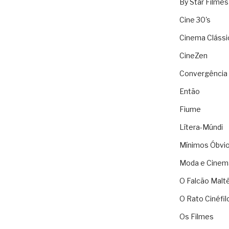
By Star Filmes
Cine 30's
Cinema Clássi
CineZen
Convergência 
Então
Fiume
Lítera-Múndi
Mínimos Óbvi
Moda e Cinem
O Falcão Malt
O Rato Cinéfil
Os Filmes