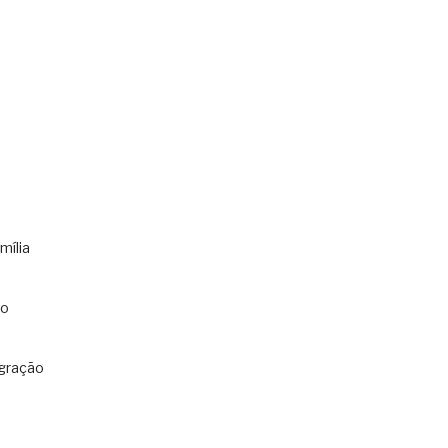
mília
co
gração