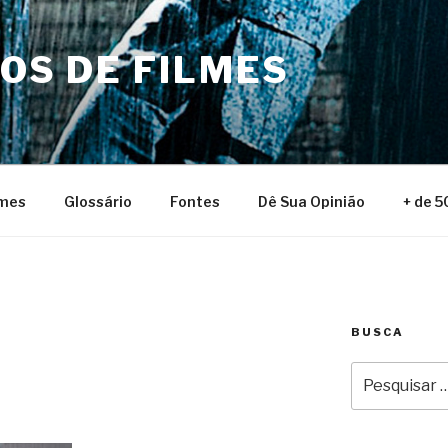
NOS DE FILMES
lmes
Glossário
Fontes
Dê Sua Opinião
+ de 5
BUSCA
Pesquisar
por: