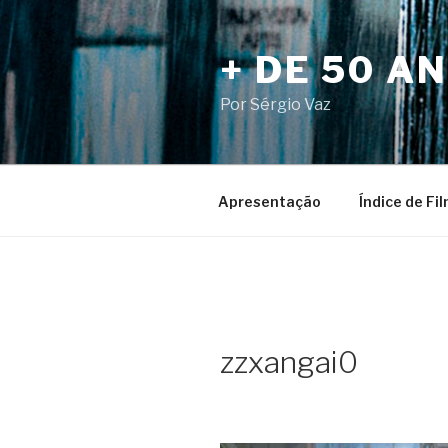
Pular
para
+ DE 50 A
o
conteúdo
Por Sérgio Vaz
Apresentação
Índice de Fi
zzxangai0