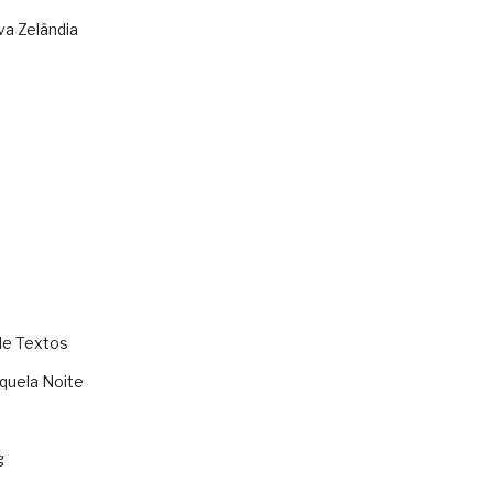
va Zelândia
de Textos
quela Noite
g