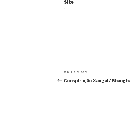
Site
Navegação
Anterior
ANTERIOR
de
Conspiração Xangai / Shangha
Post