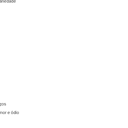
ariedade
gos
mor e ódio