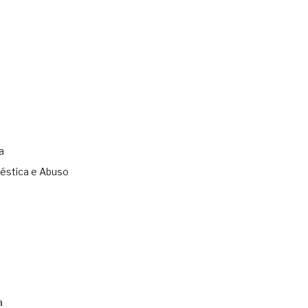
a
éstica e Abuso
s
a