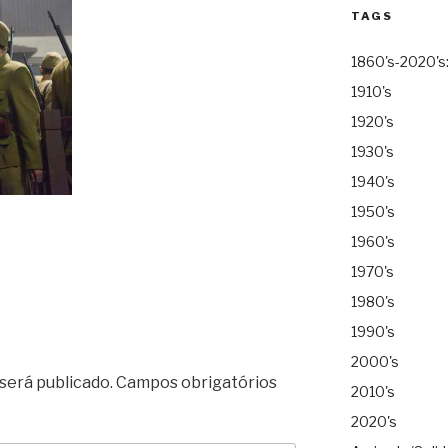
TAGS
1860's-2020's
1910's
1920's
1930's
1940's
1950's
1960's
1970's
1980's
1990's
2000's
será publicado.
Campos obrigatórios
2010's
2020's