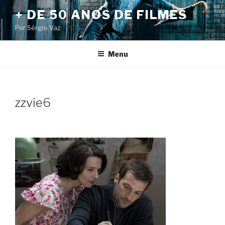
Pular
+ DE 50 ANOS DE FILMES
para
Por Sérgio Vaz
o
conteúdo
Menu
zzvie6