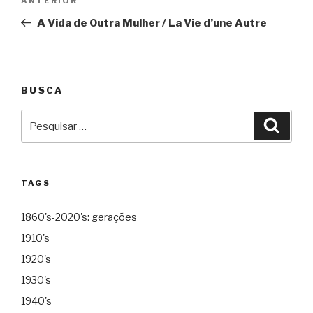
Anterior
ANTERIOR
de
A Vida de Outra Mulher / La Vie d’une Autre
Post
BUSCA
Pesquisar
Pesqu
por:
TAGS
1860's-2020's: gerações
1910's
1920's
1930's
1940's