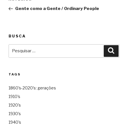
Anterior
de
Gente como a Gente / Ordinary People
Post
BUSCA
Pesquisar
Pesqu
por:
TAGS
1860's-2020's: gerações
1910's
1920's
1930's
1940's