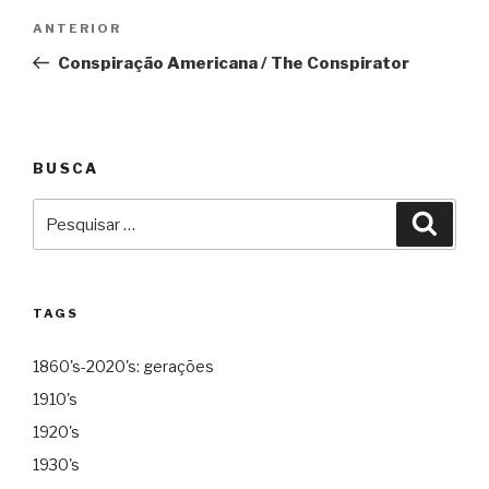
Navegação
Anterior
ANTERIOR
de
Conspiração Americana / The Conspirator
Post
BUSCA
Pesquisar
Pesqu
por:
TAGS
1860's-2020's: gerações
1910's
1920's
1930's