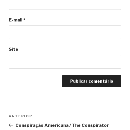
E-mail
*
Site
Navegação
Anterior
ANTERIOR
de
Conspiração Americana / The Conspirator
Post