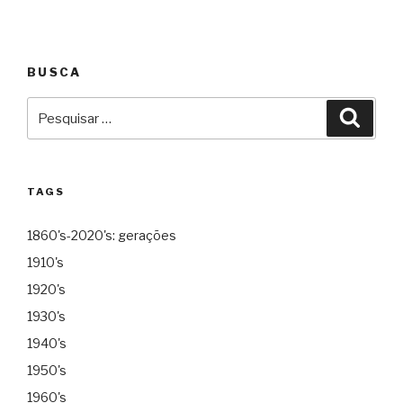
BUSCA
Pesquisar
Pesqu
por:
TAGS
1860's-2020's: gerações
1910's
1920's
1930's
1940's
1950's
1960's