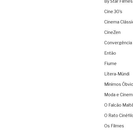
By Star Filmes
Cine 30's
Cinema Clássi
CineZen
Convergência 
Então
Fiume
Lítera-Múndi
Mínimos Óbvi
Moda e Cinem
O Falcão Malt
O Rato Cinéfil
Os Filmes