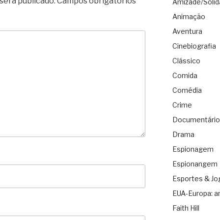
será publicado.
Campos obrigatórios
Amizade/Solid
Animação
Aventura
Cinebiografia
Clássico
Comida
Comédia
Crime
Documentário
Drama
Espionagem
Espionangem
Esportes & Jo
EUA-Europa: a
Faith Hill