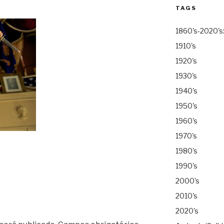
TAGS
1860's-2020's
1910's
1920's
1930's
1940's
1950's
1960's
1970's
1980's
1990's
2000's
2010's
2020's