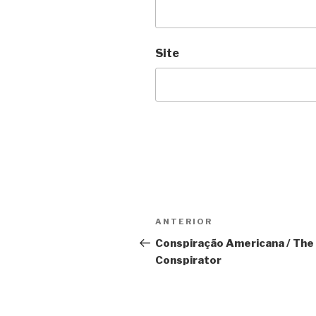
Site
Navegação
Anterior
ANTERIOR
de
Conspiração Americana / The
Conspirator
Post