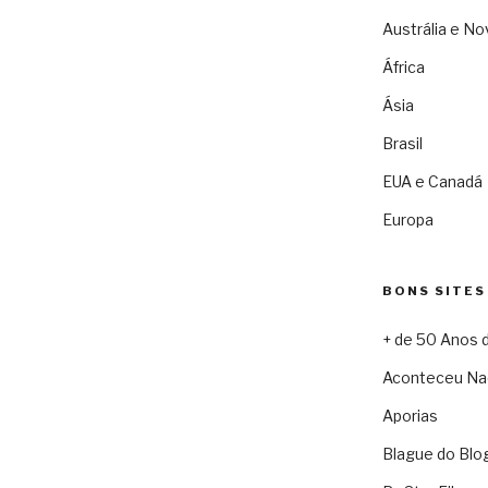
Austrália e No
África
Ásia
Brasil
EUA e Canadá
Europa
BONS SITES
+ de 50 Anos 
Aconteceu Na
Aporias
Blague do Blo