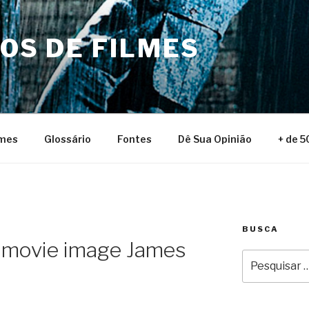
NOS DE FILMES
lmes
Glossário
Fontes
Dê Sua Opinião
+ de 5
BUSCA
 movie image James
Pesquisar
por: