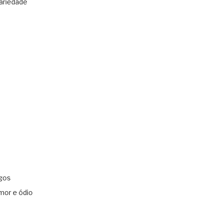
ariedade
gos
mor e ódio