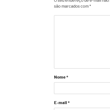
O seu endereço de e-mail não 
são marcados com
*
Nome
*
E-mail
*