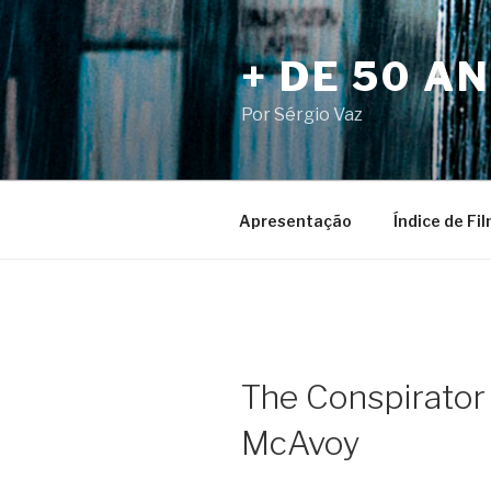
Pular
para
+ DE 50 A
o
conteúdo
Por Sérgio Vaz
Apresentação
Índice de Fi
The Conspirator
McAvoy