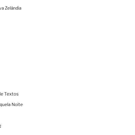
va Zelândia
de Textos
quela Noite
g