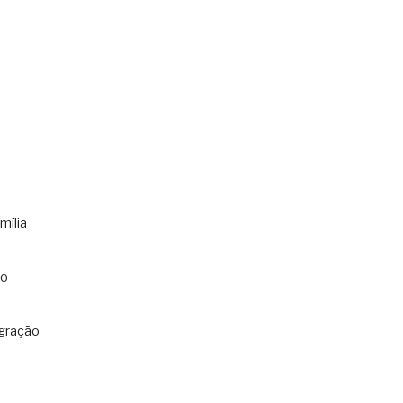
mília
co
gração