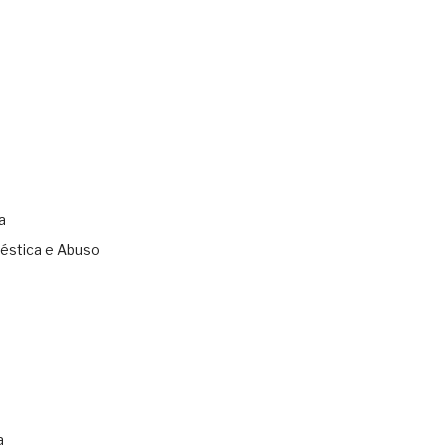
a
éstica e Abuso
s
a