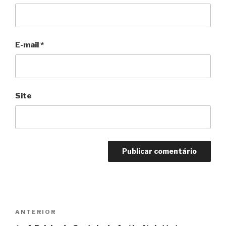
E-mail
*
Site
Navegação
Anterior
ANTERIOR
de