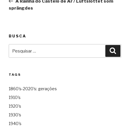
A Rainha do Castelo de Ar / Luftslottet som
Post
sprängdes
BUSCA
Pesquisar
Pesqu
por:
TAGS
1860's-2020's: gerações
1910's
1920's
1930's
1940's