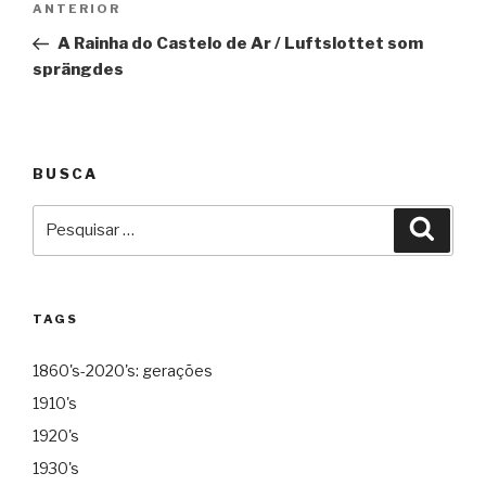
Anterior
ANTERIOR
de
A Rainha do Castelo de Ar / Luftslottet som
Post
sprängdes
BUSCA
Pesquisar
Pesqu
por:
TAGS
1860's-2020's: gerações
1910's
1920's
1930's