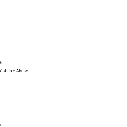
a
éstica e Abuso
s
a