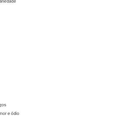
ariedade
gos
mor e ódio