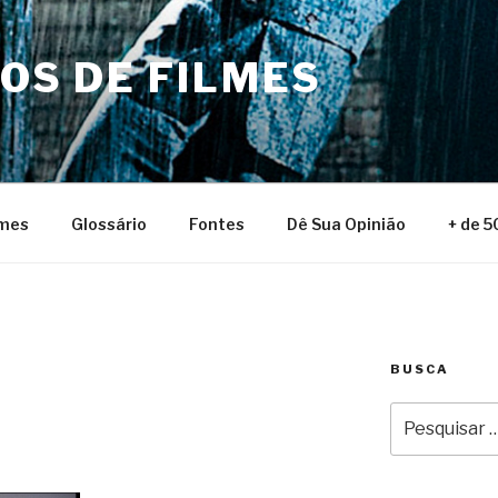
NOS DE FILMES
lmes
Glossário
Fontes
Dê Sua Opinião
+ de 5
BUSCA
Pesquisar
por: