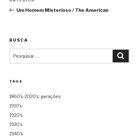
Anterior
ANTERIOR
de
Um Homem Misterioso / The American
Post
BUSCA
Pesquisar
Pesqu
por:
TAGS
1860's-2020's: gerações
1910's
1920's
1930's
1940's