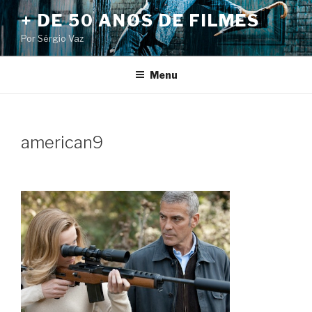
Pular
+ DE 50 ANOS DE FILMES
para
Por Sérgio Vaz
o
conteúdo
Menu
american9