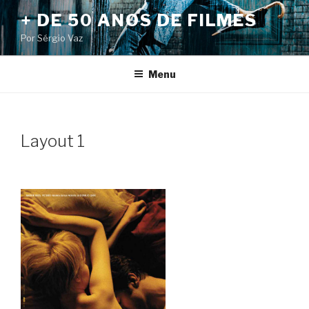
Pular
+ DE 50 ANOS DE FILMES
para
Por Sérgio Vaz
o
conteúdo
Menu
Layout 1