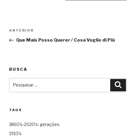
Navegação
Anterior
ANTERIOR
de
Que Mais Posso Querer / Cosa Voglio di Più
Post
BUSCA
Pesquisar
Pesqu
por:
TAGS
1860's-2020's: gerações
1910's