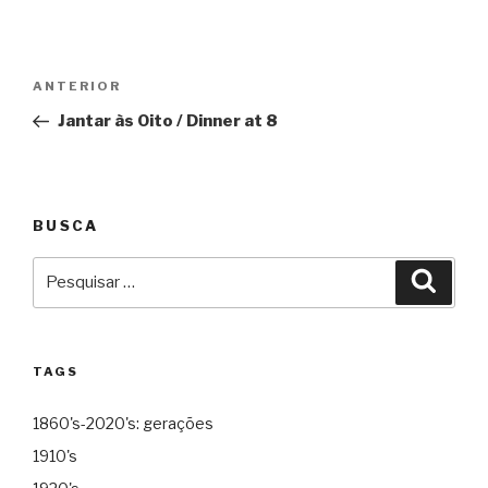
Navegação
Anterior
ANTERIOR
de
Jantar às Oito / Dinner at 8
Post
BUSCA
Pesquisar
Pesqu
por:
TAGS
1860's-2020's: gerações
1910's