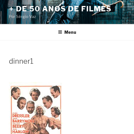
Pular
+ DE 50 ANOS DE FILMES
para
Por Sérgio Vaz
o
conteúdo
Menu
dinner1