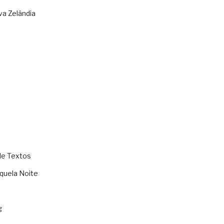
va Zelândia
de Textos
quela Noite
g