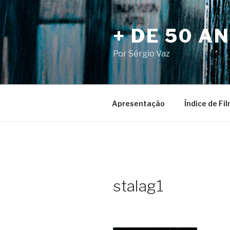
Pular
para
+ DE 50 A
o
conteúdo
Por Sérgio Vaz
Apresentação
Índice de Fi
stalag1