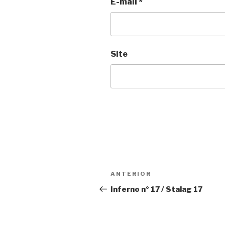
E-mail
*
Site
Navegação
Anterior
ANTERIOR
de
Inferno nº 17 / Stalag 17
Post