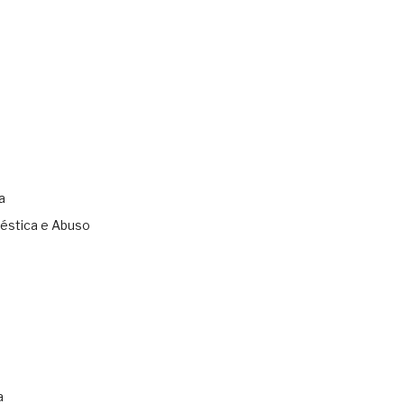
a
éstica e Abuso
s
a