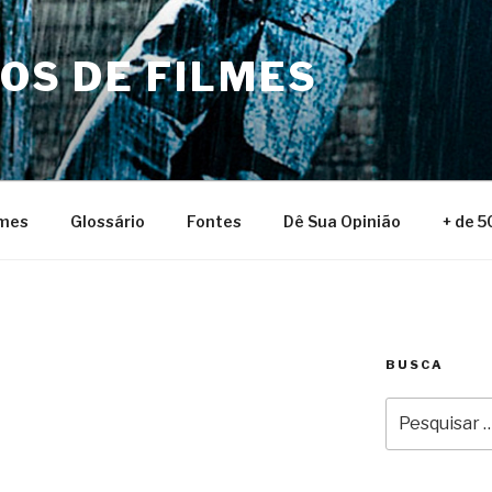
NOS DE FILMES
lmes
Glossário
Fontes
Dê Sua Opinião
+ de 5
BUSCA
Pesquisar
por: