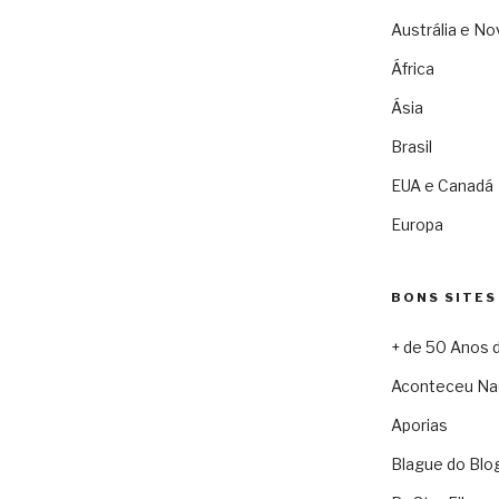
Austrália e No
África
Ásia
Brasil
EUA e Canadá
Europa
BONS SITES
+ de 50 Anos 
Aconteceu Na
Aporias
Blague do Blo