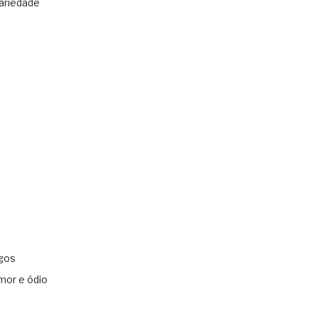
ariedade
gos
mor e ódio