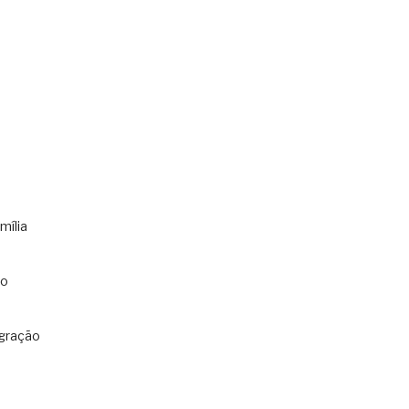
mília
co
gração