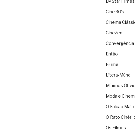
By Star Filmes
Cine 30's
Cinema Clássi
CineZen
Convergência 
Então
Fiume
Lítera-Múndi
Mínimos Óbvi
Moda e Cinem
O Falcão Malt
O Rato Cinéfil
Os Filmes