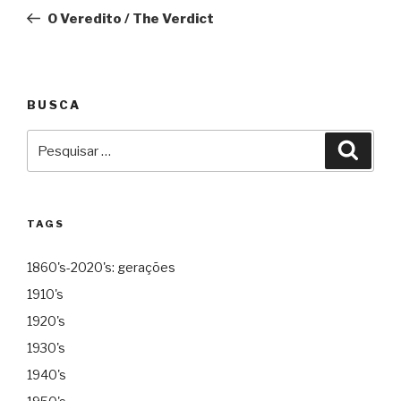
de
O Veredito / The Verdict
Post
BUSCA
Pesquisar
Pesqu
por:
TAGS
1860's-2020's: gerações
1910's
1920's
1930's
1940's