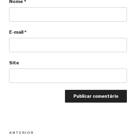
Nome
*
E-mail
*
Site
Navegação
Anterior
ANTERIOR