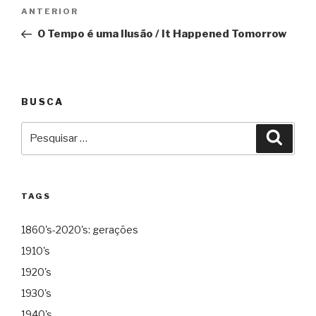
Navegação
Anterior
ANTERIOR
de
O Tempo é uma Ilusão / It Happened Tomorrow
Post
BUSCA
Pesquisar
Pesqu
por:
TAGS
1860's-2020's: gerações
1910's
1920's
1930's
1940's