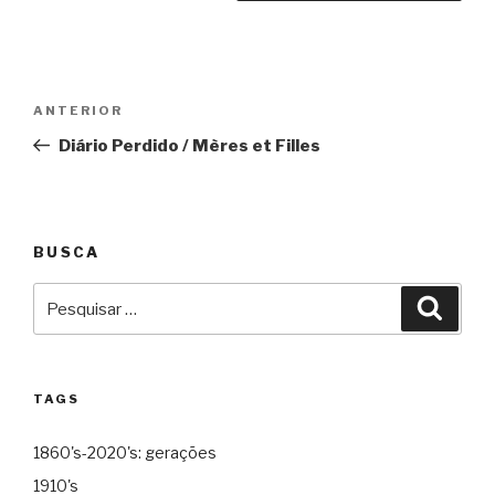
Navegação
Anterior
ANTERIOR
de
Diário Perdido / Mères et Filles
Post
BUSCA
Pesquisar
Pesqu
por:
TAGS
1860's-2020's: gerações
1910's