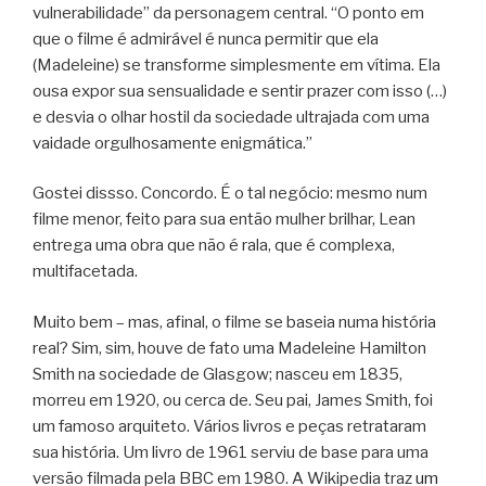
vulnerabilidade” da personagem central. “O ponto em
que o filme é admirável é nunca permitir que ela
(Madeleine) se transforme simplesmente em vítima. Ela
ousa expor sua sensualidade e sentir prazer com isso (…)
e desvia o olhar hostil da sociedade ultrajada com uma
vaidade orgulhosamente enigmática.”
Gostei dissso. Concordo. É o tal negócio: mesmo num
filme menor, feito para sua então mulher brilhar, Lean
entrega uma obra que não é rala, que é complexa,
multifacetada.
Muito bem – mas, afinal, o filme se baseia numa história
real? Sim, sim, houve de fato uma Madeleine Hamilton
Smith na sociedade de Glasgow; nasceu em 1835,
morreu em 1920, ou cerca de. Seu pai, James Smith, foi
um famoso arquiteto. Vários livros e peças retrataram
sua história. Um livro de 1961 serviu de base para uma
versão filmada pela BBC em 1980. A Wikipedia traz
um