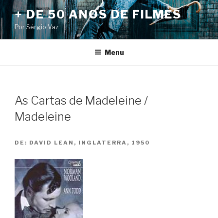
Pular
+ DE 50 ANOS DE FILMES
para
Por Sérgio Vaz
o
conteúdo
Menu
As Cartas de Madeleine /
Madeleine
DE:
DAVID LEAN, INGLATERRA, 1950