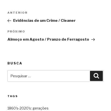
Navegação
Anterior
ANTERIOR
de
Evidências de um Crime / Cleaner
Post
Próximo
PRÓXIMO
Almoço em Agosto / Pranzo de Ferragosto
BUSCA
Pesquisar
Pesqu
por:
TAGS
1860's-2020's: gerações