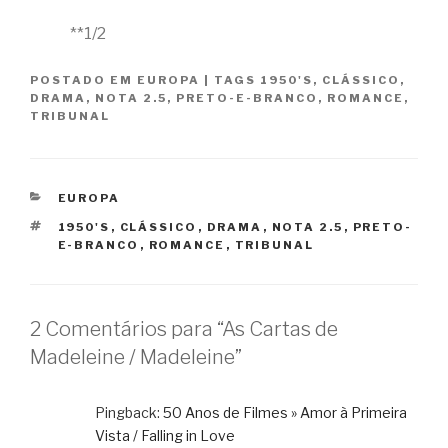
**1/2
POSTADO EM
EUROPA
|
TAGS
1950'S
,
CLÁSSICO
,
DRAMA
,
NOTA 2.5
,
PRETO-E-BRANCO
,
ROMANCE
,
TRIBUNAL
CATEGORIAS
EUROPA
TAGS
1950'S
,
CLÁSSICO
,
DRAMA
,
NOTA 2.5
,
PRETO-
E-BRANCO
,
ROMANCE
,
TRIBUNAL
2 Comentários para “As Cartas de
Madeleine / Madeleine”
Pingback:
50 Anos de Filmes » Amor à Primeira
Vista / Falling in Love