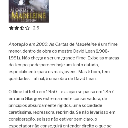
2.5 out of 5.0 stars
2.5
Anotação em 2009
:
As Cartas de Madeleine
é um filme
menor, dentro da obra do mestre David Lean (1908-
1991). Não chega a ser um grande filme. Exibe as marcas
do tempo; pode parecer hoje um tanto datado,
especialmente para os mais jovens. Mas é bom, tem
qualidades – afinal, é uma obra de David Lean.
O filme foi feito em 1950 – e a ação se passa em 1857,
em uma Glasgow extremamente conservadora, de
princípios absurdamente rígidos, uma sociedade
caretíssima, repressora, reprimida. Se não levar isso em
consideração, se isso não estiver bem claro, o
espectador não conseguirá entender direito o que se