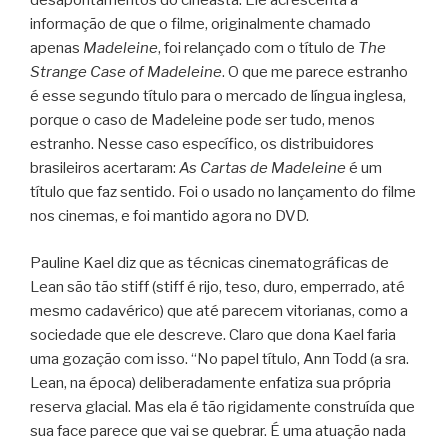
desapontamentos do cineasta. Ele acrescenta a
informação de que o filme, originalmente chamado
apenas
Madeleine
, foi relançado com o título de
The
Strange Case of Madeleine
. O que me parece estranho
é esse segundo título para o mercado de língua inglesa,
porque o caso de Madeleine pode ser tudo, menos
estranho. Nesse caso específico, os distribuidores
brasileiros acertaram:
As Cartas de Madeleine
é um
título que faz sentido. Foi o usado no lançamento do filme
nos cinemas, e foi mantido agora no DVD.
Pauline Kael diz que as técnicas cinematográficas de
Lean são tão stiff (stiff é rijo, teso, duro, emperrado, até
mesmo cadavérico) que até parecem vitorianas, como a
sociedade que ele descreve. Claro que dona Kael faria
uma gozação com isso. “No papel título, Ann Todd (a sra.
Lean, na época) deliberadamente enfatiza sua própria
reserva glacial. Mas ela é tão rigidamente construída que
sua face parece que vai se quebrar. É uma atuação nada