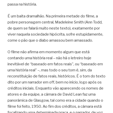
passa na história.
É um baita dramalhão. Na primeira metade do filme, a
pobre personagem central, Madeleine Smith (Ann Todd,
de quem se falará muito neste texto), exatamente por
viver naquela sociedade hipócrita, sofre estupidamente,
come o pão que o diabo amassou bem amassado.
O filme não afirma em momento algum que está
contando uma história real – não há o letreiro hoje
inevitável de “baseado em fatos reais”, ou “baseado em
uma história real” –, mas todo o seu tom é, sim, da
reconstituição de fatos reais, históricos. É o tom do texto
dito por um narrador em off, bem no início, logo após os
créditos iniciais. Enquanto vão aparecendo os nomes de
atores e da equipe, a câmara de David Lean faz uma
panorâmica de Glasgow, tal como era a cidade quando o
filme foi feito, 1950. Ao fim dos créditos, a câmara está
focalizando uma determinada praça, e o narrador, de voz