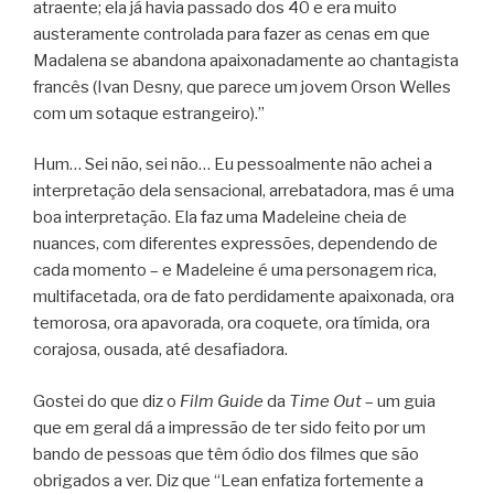
atraente; ela já havia passado dos 40 e era muito
austeramente controlada para fazer as cenas em que
Madalena se abandona apaixonadamente ao chantagista
francês (Ivan Desny, que parece um jovem Orson Welles
com um sotaque estrangeiro).”
Hum… Sei não, sei não… Eu pessoalmente não achei a
interpretação dela sensacional, arrebatadora, mas é uma
boa interpretação. Ela faz uma Madeleine cheia de
nuances, com diferentes expressões, dependendo de
cada momento – e Madeleine é uma personagem rica,
multifacetada, ora de fato perdidamente apaixonada, ora
temorosa, ora apavorada, ora coquete, ora tímida, ora
corajosa, ousada, até desafiadora.
Gostei do que diz o
Film Guide
da
Time Out
– um guia
que em geral dá a impressão de ter sido feito por um
bando de pessoas que têm ódio dos filmes que são
obrigados a ver. Diz que “Lean enfatiza fortemente a