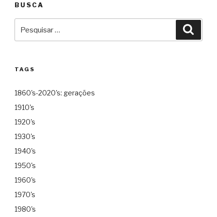
BUSCA
Pesquisar
Pesqu
por:
TAGS
1860's-2020's: gerações
1910's
1920's
1930's
1940's
1950's
1960's
1970's
1980's