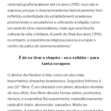
cinematografia isralense até os anos 1990. Isso não é
supresa, porque o cinema israelense historicamente tem
refletido a identidade do establishment israelense,
promovendo o secularismo e criticando a religião como
um sinal de etno-nacionalismo, mais que uma faceta
cultural da vida cotidiana. A partir do final dos anos 1990,
no entanto, a experiência religiosa passou a ocupar o
centro do palco do cinema israelense.”
É de se tirar o chapéu – ou o solidéu – para
tanta coragem
O diretor Avi Nesher é tido como um dos mais
importantes cineastas israelenses.
Segredos Íntimos
é
seu 16º filme. É um cineasta com pleno, absoluto domínio
de seu ofício. Seu filme discute temas sérios, profundos,
densos, e a narrativa flui suavemente, maravilhosamente;
nada ali é chato, aborrecido, cansativo. Muito ao
contrário. A narrativa de fato pega, envolve o espectador.