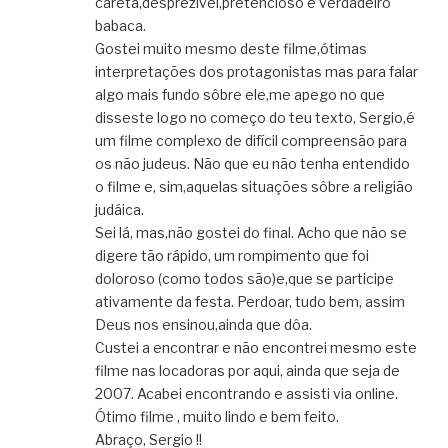
careta,desprezível,pretencioso e verdadeiro
babaca.
Gostei muito mesmo deste filme,ótimas
interpretações dos protagonistas mas para falar
algo mais fundo sôbre ele,me apego no que
disseste logo no começo do teu texto, Sergio,é
um filme complexo de difícil compreensão para
os não judeus. Não que eu não tenha entendido
o filme e, sim,aquelas situações sôbre a religião
judáica.
Sei lá, mas,não gostei do final. Acho que não se
digere tão rápido, um rompimento que foi
doloroso (como todos são)e,que se participe
ativamente da festa. Perdoar, tudo bem, assim
Deus nos ensinou,ainda que dôa.
Custei a encontrar e não encontrei mesmo este
filme nas locadoras por aqui, ainda que seja de
2007. Acabei encontrando e assisti via online.
Ótimo filme , muito lindo e bem feito.
Abraço, Sergio !!