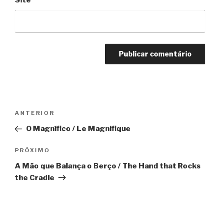
Site
Navegação
Anterior
ANTERIOR
de
O Magnífico / Le Magnifique
Post
Próximo
PRÓXIMO
A Mão que Balança o Berço / The Hand that Rocks
the Cradle