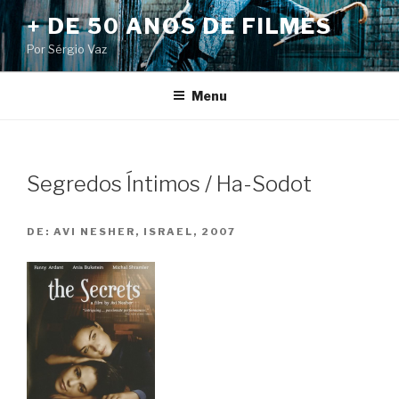
Pular
+ DE 50 ANOS DE FILMES
para
Por Sérgio Vaz
o
conteúdo
Menu
Segredos Íntimos / Ha-Sodot
DE:
AVI NESHER, ISRAEL, 2007