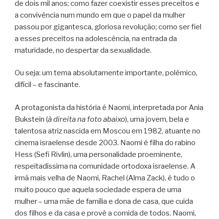
de dois mil anos; como fazer coexistir esses preceitos e
a convivência num mundo em que o papel da mulher
passou por gigantesca, gloriosa revolução; como ser fiel
a esses preceitos na adolescência, na entrada da
maturidade, no despertar da sexualidade.
Ou seja: um tema absolutamente importante, polêmico,
difícil – e fascinante.
A protagonista da história é Naomi, interpretada por Ania
Bukstein (
à direita na foto abaixo
), uma jovem, bela e
talentosa atriz nascida em Moscou em 1982, atuante no
cinema israelense desde 2003. Naomi é filha do rabino
Hess (Sefi Rivlin), uma personalidade proeminente,
respeitadíssima na comunidade ortodoxa israelense. A
irmã mais velha de Naomi, Rachel (Alma Zack), é tudo o
muito pouco que aquela sociedade espera de uma
mulher – uma mãe de família e dona de casa, que cuida
dos filhos e da casa e provê a comida de todos. Naomi,