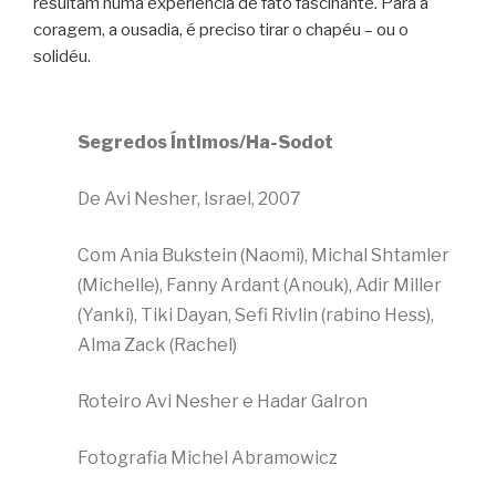
resultam numa experiência de fato fascinante. Para a
coragem, a ousadia, é preciso tirar o chapéu – ou o
solidéu.
Segredos Íntimos/Ha-Sodot
De Avi Nesher, Israel, 2007
Com Ania Bukstein (Naomi), Michal Shtamler
(Michelle), Fanny Ardant (Anouk), Adir Miller
(Yanki), Tiki Dayan, Sefi Rivlin (rabino Hess),
Alma Zack (Rachel)
Roteiro Avi Nesher e Hadar Galron
Fotografia Michel Abramowicz