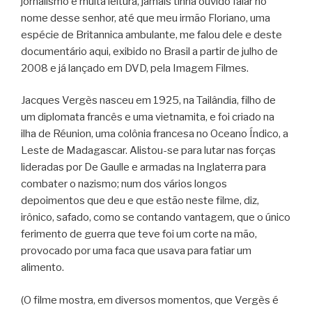
jornalismo e muita leitura, jamais tinha ouvido falar no
nome desse senhor, até que meu irmão Floriano, uma
espécie de Britannica ambulante, me falou dele e deste
documentário aqui, exibido no Brasil a partir de julho de
2008 e já lançado em DVD, pela Imagem Filmes.
Jacques Vergès nasceu em 1925, na Tailândia, filho de
um diplomata francês e uma vietnamita, e foi criado na
ilha de Réunion, uma colônia francesa no Oceano Índico, a
Leste de Madagascar. Alistou-se para lutar nas forças
lideradas por De Gaulle e armadas na Inglaterra para
combater o nazismo; num dos vários longos
depoimentos que deu e que estão neste filme, diz,
irônico, safado, como se contando vantagem, que o único
ferimento de guerra que teve foi um corte na mão,
provocado por uma faca que usava para fatiar um
alimento.
(O filme mostra, em diversos momentos, que Vergès é