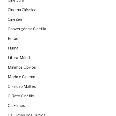
Cine 30's
Cinema Clássico
CineZen
Convergência Cinéfila
Então
Fiume
Lítera-Múndi
Mínimos Óbvios
Moda e Cinema
O Falcão Maltês
O Rato Cinéfilo
Os Filmes
Os Filmes dos Outros