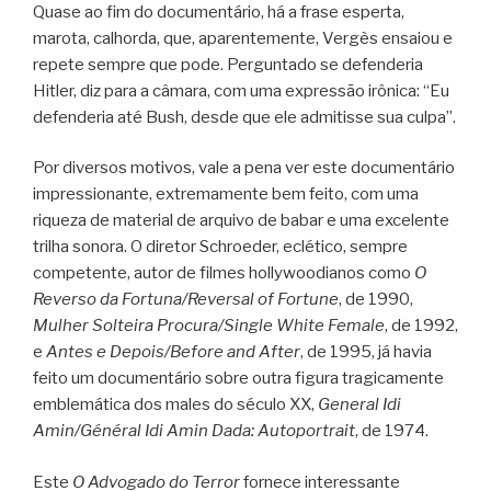
Quase ao fim do documentário, há a frase esperta,
marota, calhorda, que, aparentemente, Vergès ensaiou e
repete sempre que pode. Perguntado se defenderia
Hitler, diz para a câmara, com uma expressão irônica: “Eu
defenderia até Bush, desde que ele admitisse sua culpa”.
Por diversos motivos, vale a pena ver este documentário
impressionante, extremamente bem feito, com uma
riqueza de material de arquivo de babar e uma excelente
trilha sonora. O diretor Schroeder, eclético, sempre
competente, autor de filmes hollywoodianos como
O
Reverso da Fortuna/Reversal of Fortune
, de 1990,
Mulher Solteira Procura/Single White Female
, de 1992,
e
Antes e Depois/Before and After
, de 1995, já havia
feito um documentário sobre outra figura tragicamente
emblemática dos males do século XX,
General Idi
Amin/Général Idi Amin Dada: Autoportrait
, de 1974.
Este
O Advogado do Terror
fornece interessante