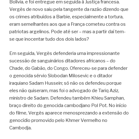
Bolívia, e foi entregue em seguida à Justiça francesa.
Vergès de novo saiu pela tangente da razão dizendo que
os crimes atribuídos a Barbie, especialmente a tortura,
eram semelhantes aos que a França cometeu contra os
patriotas argelinos. Pode até ser – mas a partir daí tem-
se que inocentar tudo dos dois lados?
Em seguida, Vergès defenderia uma impressionante
sucessão de sanguinários ditadores africanos – do
Chade, do Gabão, do Congo. Ofereceu-se para defender
o genocida sérvio Slobodan Milosevic e o ditador
iraquiano Sadam Hussein; só não os defendeu porque
eles não quiseram, mas foi o advogado de Tariq Aziz,
ministro de Sadam. Defendeu também Khieu Samphan,
braço direito do genocida cambodjano Pol Pot. No início
do filme, Vergès aparece menosprezando a extensão do
genocídio promovido pelo Khmer Vermelho no
Cambodja.