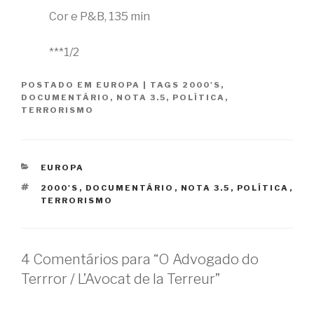
Cor e P&B, 135 min
***1/2
POSTADO EM
EUROPA
|
TAGS
2000'S
,
DOCUMENTÁRIO
,
NOTA 3.5
,
POLÍTICA
,
TERRORISMO
CATEGORIAS
EUROPA
TAGS
2000'S
,
DOCUMENTÁRIO
,
NOTA 3.5
,
POLÍTICA
,
TERRORISMO
4 Comentários para “O Advogado do
Terrror / L’Avocat de la Terreur”