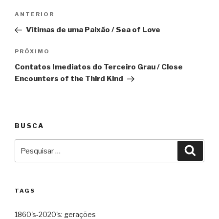
Navegação
Anterior
ANTERIOR
de
Vítimas de uma Paixão / Sea of Love
Post
Próximo
PRÓXIMO
Contatos Imediatos do Terceiro Grau / Close
Encounters of the Third Kind
BUSCA
Pesquisar
Pesqu
por:
TAGS
1860's-2020's: gerações