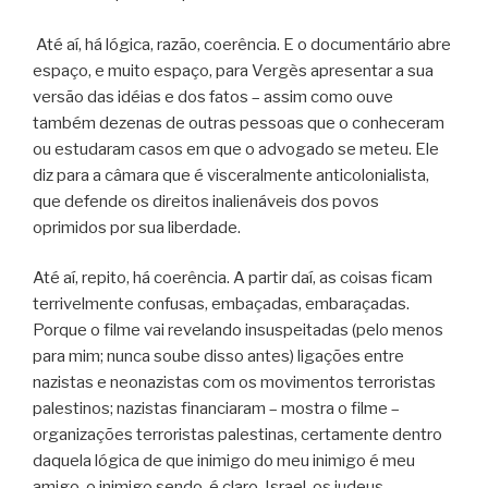
Até aí, há lógica, razão, coerência. E o documentário abre
espaço, e muito espaço, para Vergès apresentar a sua
versão das idéias e dos fatos – assim como ouve
também dezenas de outras pessoas que o conheceram
ou estudaram casos em que o advogado se meteu. Ele
diz para a câmara que é visceralmente anticolonialista,
que defende os direitos inalienáveis dos povos
oprimidos por sua liberdade.
Até aí, repito, há coerência. A partir daí, as coisas ficam
terrivelmente confusas, embaçadas, embaraçadas.
Porque o filme vai revelando insuspeitadas (pelo menos
para mim; nunca soube disso antes) ligações entre
nazistas e neonazistas com os movimentos terroristas
palestinos; nazistas financiaram – mostra o filme –
organizações terroristas palestinas, certamente dentro
daquela lógica de que inimigo do meu inimigo é meu
amigo, o inimigo sendo, é claro, Israel, os judeus.