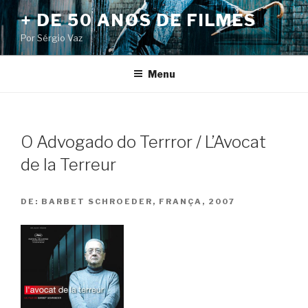
Pular
+ DE 50 ANOS DE FILMES
para
Por Sérgio Vaz
o
conteúdo
Menu
O Advogado do Terrror / L’Avocat
de la Terreur
DE:
BARBET SCHROEDER, FRANÇA, 2007