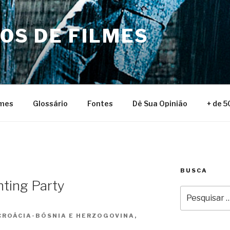
NOS DE FILMES
lmes
Glossário
Fontes
Dê Sua Opinião
+ de 5
BUSCA
ting Party
Pesquisar
por:
CROÁCIA-BÓSNIA E HERZOGOVINA,