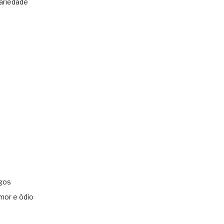
ariedade
gos
mor e ódio