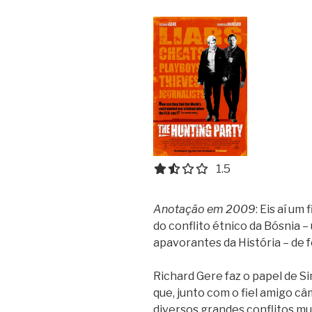
1.5 out of 5.0 stars
1.5
Anotação em 2009
: Eis aí um
do conflito étnico da Bósnia 
apavorantes da História – de 
Richard Gere faz o papel de S
que, junto com o fiel amigo c
diversos grandes conflitos mu