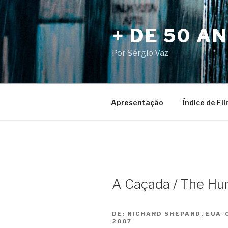
Pular
para
+ DE 50 A
o
conteúdo
Por Sérgio Vaz
Apresentação
Índice de Fi
A Caçada / The Hun
DE:
RICHARD SHEPARD, EUA-
2007