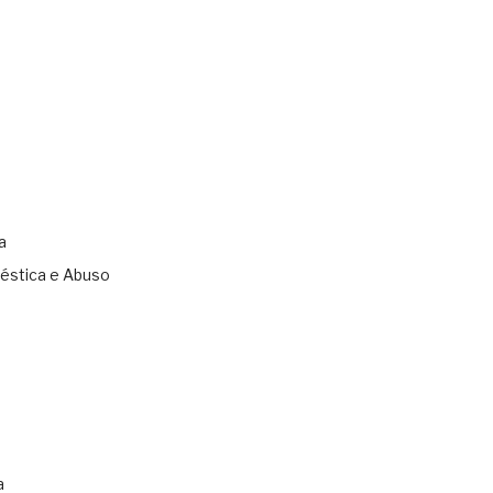
a
éstica e Abuso
s
a