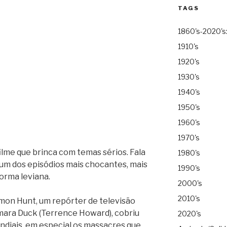
TAGS
1860's-2020's
1910's
1920's
1930's
1940's
1950's
1960's
1970's
 filme que brinca com temas sérios. Fala
1980's
– um dos episódios mais chocantes, mais
1990's
forma leviana.
2000's
2010's
imon Hunt, um repórter de televisão
âmara Duck (Terrence Howard), cobriu
2020's
ndiais, em especial os massacres que