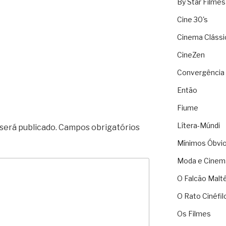
By Star Filmes
Cine 30's
Cinema Clássi
CineZen
Convergência 
Então
Fiume
Lítera-Múndi
será publicado.
Campos obrigatórios
Mínimos Óbvi
Moda e Cinem
O Falcão Malt
O Rato Cinéfil
Os Filmes