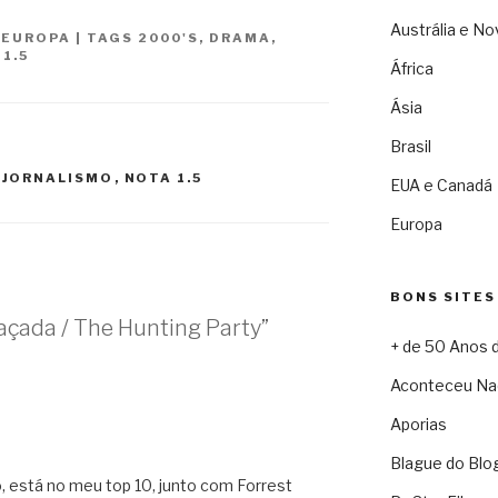
Austrália e No
,
EUROPA
|
TAGS
2000'S
,
DRAMA
,
1.5
África
Ásia
Brasil
,
JORNALISMO
,
NOTA 1.5
EUA e Canadá
Europa
BONS SITES
açada / The Hunting Party”
+ de 50 Anos 
Aconteceu Na
Aporias
Blague do Blo
 está no meu top 10, junto com Forrest