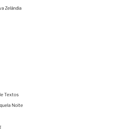
va Zelândia
de Textos
quela Noite
g