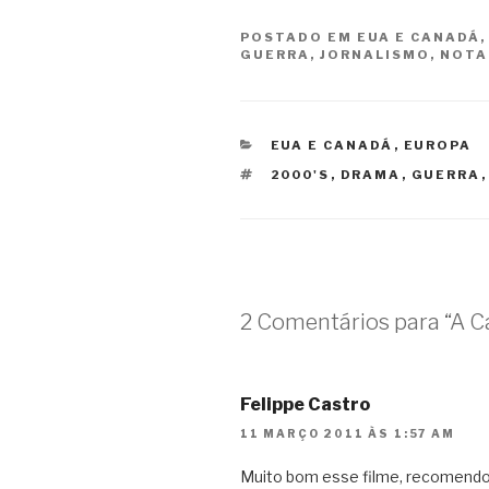
POSTADO EM
EUA E CANADÁ
GUERRA
,
JORNALISMO
,
NOTA 
CATEGORIAS
EUA E CANADÁ
,
EUROPA
TAGS
2000'S
,
DRAMA
,
GUERRA
2 Comentários para “A C
Felippe Castro
11 MARÇO 2011 ÀS 1:57 AM
Muito bom esse filme, recomendo,