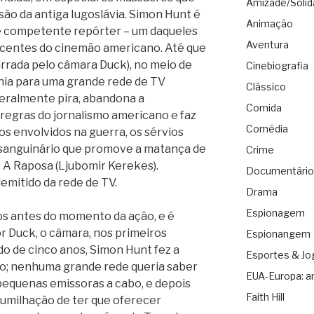
Amizade/Solid
ão da antiga Iugoslávia. Simon Hunt é
Animação
 competente repórter – um daqueles
Aventura
recentes do cinemão americano. Até que
narrada pelo câmara Duck), no meio de
Cinebiografia
nia para uma grande rede de TV
Clássico
iteralmente pira, abandona a
Comida
 regras do jornalismo americano e faz
Comédia
os envolvidos na guerra, os sérvios
 sanguinário que promove a matança de
Crime
A Raposa (Ljubomir Kerekes).
Documentário
emitido da rede de TV.
Drama
Espionagem
os antes do momento da ação, e é
r Duck, o câmara, nos primeiros
Espionangem
do de cinco anos, Simon Hunt fez a
Esportes & Jo
ão; nenhuma grande rede queria saber
EUA-Europa: a
 pequenas emissoras a cabo, e depois
Faith Hill
humilhação de ter que oferecer