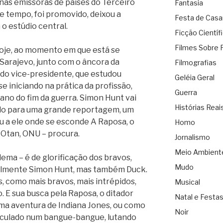
nas emissoras de países do Terceiro
Fantasia
e tempo, foi promovido, deixou a
Festa de Cas
o estúdio central.
Ficção Científ
Filmes Sobre 
oje, ao momento em que está se
 Sarajevo, junto com o âncora da
Filmografias
 do vice-presidente, que estudou
Geléia Geral
e iniciando na prática da profissão,
Guerra
 ano do fim da guerra. Simon Hunt vai
Histórias Reai
-lo para uma grande reportagem, um
u a ele onde se esconde A Raposa, o
Homo
 Otan, ONU – procura.
Jornalismo
Meio Ambient
lema – é de glorificação dos bravos,
Mudo
cialmente Simon Hunt, mas também Duck.
, como mais bravos, mais intrépidos,
Musical
 E sua busca pela Raposa, o ditador
Natal e Festa
uma aventura de Indiana Jones, ou como
Noir
culado num bangue-bangue, lutando