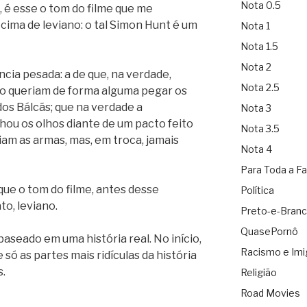
Nota 0.5
o, é esse o tom do filme que me
cima de leviano: o tal Simon Hunt é um
Nota 1
Nota 1.5
Nota 2
ncia pesada: a de que, na verdade,
Nota 2.5
ão queriam de forma alguma pegar os
os Bálcãs; que na verdade a
Nota 3
ou os olhos diante de um pacto feito
Nota 3.5
iam as armas, mas, em troca, jamais
Nota 4
Para Toda a Fa
ue o tom do filme, antes desse
Política
to, leviano.
Preto-e-Bran
QuasePornô
aseado em uma história real. No início,
Racismo e Imi
 só as partes mais ridículas da história
s.
Religião
Road Movies