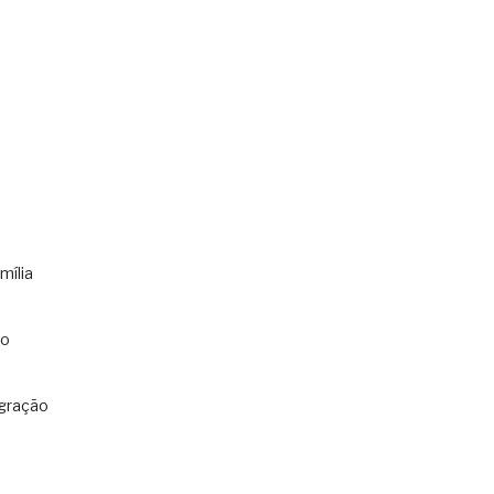
mília
co
gração