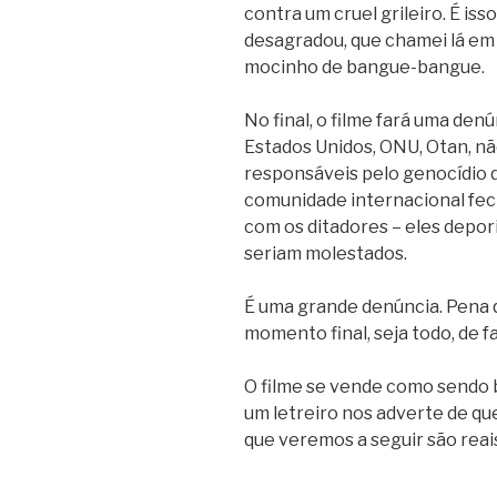
contra um cruel grileiro. É iss
desagradou, que chamei lá em 
mocinho de bangue-bangue.
No final, o filme fará uma denú
Estados Unidos, ONU, Otan, n
responsáveis pelo genocídio d
comunidade internacional fech
com os ditadores – eles depor
seriam molestados.
É uma grande denúncia. Pena q
momento final, seja todo, de fa
O filme se vende como sendo b
um letreiro nos adverte de que
que veremos a seguir são reai