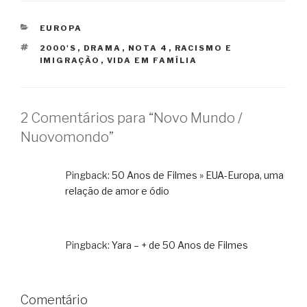
CATEGORIAS
EUROPA
TAGS
2000'S
,
DRAMA
,
NOTA 4
,
RACISMO E
IMIGRAÇÃO
,
VIDA EM FAMÍLIA
2 Comentários para “Novo Mundo /
Nuovomondo”
Pingback:
50 Anos de Filmes » EUA-Europa, uma
relação de amor e ódio
Pingback:
Yara – + de 50 Anos de Filmes
Comentário