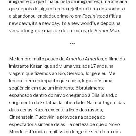
imigrante do que filha ou neta de imigrantes; uma africana
que depois de algum tempo rejeitou a terra dos sonhos e
a abandonou, enojada), primeiro em
Feelin’ good
(“it’s a
new dawn, it’s a new day, it’s a new world”), e depois na
versão longa, de mais de dez minutos, de
Sinner Man
.
***
Me lembro muito pouco de
America America
, o filme do
imigrante Kazan, que só vi uma vez, aos 17 anos, na
viagem que fizemos ao Rio, Geraldo, Jorge e eu. Me
lembro bem do impacto que causa, logo após uma
seqüência em que um imigrante é brutalmente
espancado dentro do navio chegando à Ellis Island, o
surgimento da Estátua da Liberdade. Na montagem das
duas cenas, Kazan executa a lição dos russos,
Einsenstein, Pudovkin, e provoca na cabeça do
espectador a síntese delas – a certeza de que o Novo
Mundo está muito, muitíssimo longe de ser a terra dos