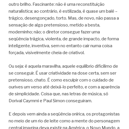
outro brilho. Fascinante: não é uma reconstituição
naturalística; ao contrário, é estilizada, é quase um balé –
trágico, desengonçado, torto. Mas, de novo, não passa a
sensação de algo pretensioso, metido a besta,
moderninho; não; o diretor consegue fazer uma
seqüência trágica, violenta, de grande impacto, de forma
inteligente, inventiva, sem no entanto cair numa coisa
forçada, visivelmente cheia de criativol.
Ou seja: é aquela maravilha, aquele equilíbrio dificílimo de
se conseguir. É usar criatividade na dose certa, sem ser
pretensioso, chato. É como esculpir com o cuidado de
ourives um verso até deixá-lo perfeito, e com a aparência
de simplicidade. Coisa que, nas letras de música, só
Dorival Caymmi e Paul Simon conseguiram.
E depois vem ainda a seqüência onírica, os protagonistas
no meio de um rio de leite como a mente do personagem
central imagina deva existir na América, o Novo Mundo, a