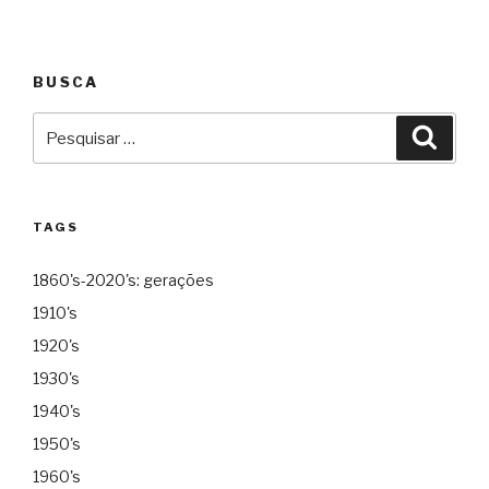
BUSCA
Pesquisar
Pesqu
por:
TAGS
1860's-2020's: gerações
1910's
1920's
1930's
1940's
1950's
1960's