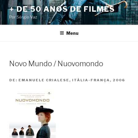
Pular
+ DE 50 ANOS DE FILMES
para
Por Sérgio Vaz
o
conteúdo
Menu
Novo Mundo / Nuovomondo
DE:
EMANUELE CRIALESE, ITÁLIA-FRANÇA, 2006