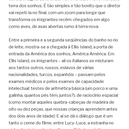
terra dos sonhos. É tão simples e tão bonito que o diretor
vai repeti-la no final, com um zoom para longe que
transforma os imigrantes recém-chegados em algo
como aves, de asas abertas rumo à terra nova.
Entre a primeira e a segunda seqüências do banho no rio
de leite, mostra-se a chegada à Ellis Island, a porta de
entrada da América dos sonhos, América América. Em
Ellis Island, os imigrantes – ali os italianos se misturam
aos tantos outros, russos, eslavos de várias
nacionalidades, turcos, espanhóis – passam pelos
exames médicos e pelos exames de capacidade
intelectual: testes de aritmética básica (um porco e uma
galinha, quantos pés têm, juntos?), de raciocínio espacial
(como montar aqueles quebra-cabeças de madeira de
oito ou dez peças, que nossas crianças aprendem antes
dos dois anos de idade). E aí se dá o diálogo que é um
tanto o cerne do filme, entre Lucy-Luce, a estranha no