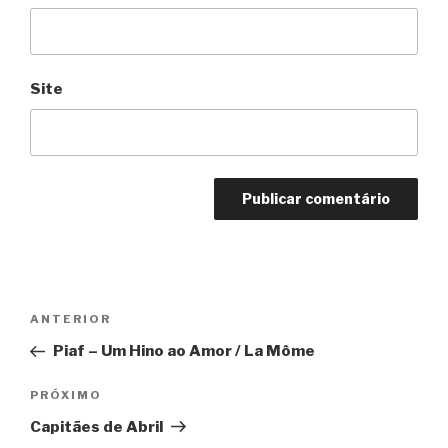
Site
Navegação
Anterior
ANTERIOR
de
Piaf – Um Hino ao Amor / La Môme
Post
Próximo
PRÓXIMO
Capitães de Abril