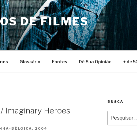
NOS DE FILMES
lmes
Glossário
Fontes
Dê Sua Opinião
+ de 5
BUSCA
 / Imaginary Heroes
Pesquisar
por:
NHA-BÉLGICA, 2004