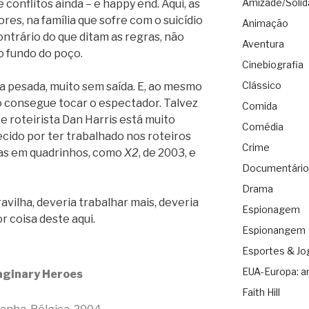
Amizade/Solid
 conflitos ainda – e happy end. Aqui, as
res, na família que sofre com o suicídio
Animação
contrário do que ditam as regras, não
Aventura
 fundo do poço.
Cinebiografia
Clássico
ra pesada, muito sem saída. E, ao mesmo
ão consegue tocar o espectador. Talvez
Comida
 e roteirista Dan Harris está muito
Comédia
ecido por ter trabalhado nos roteiros
Crime
ias em quadrinhos, como
X2
, de 2003, e
Documentário
Drama
vilha, deveria trabalhar mais, deveria
Espionagem
or coisa deste aqui.
Espionangem
Esportes & Jo
EUA-Europa: a
aginary Heroes
Faith Hill