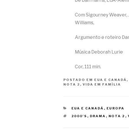
De Dan Harris, EUA-Alem
Com Sigourney Weaver, Je
Williams,
Argumento e roteiro Dan
Música Deborah Lurie
Cor, 111 min.
POSTADO EM
EUA E CANADÁ
NOTA 2
,
VIDA EM FAMÍLIA
CATEGORIAS
EUA E CANADÁ
,
EUROPA
TAGS
2000'S
,
DRAMA
,
NOTA 2
,