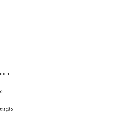
mília
co
gração