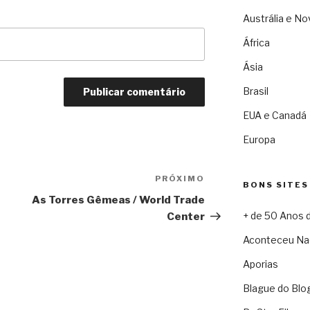
Austrália e No
África
Ásia
Brasil
EUA e Canadá
Europa
PRÓXIMO
Próximo
BONS SITES
As Torres Gêmeas / World Trade
+ de 50 Anos 
Center
Aconteceu Na
Aporias
Blague do Blo