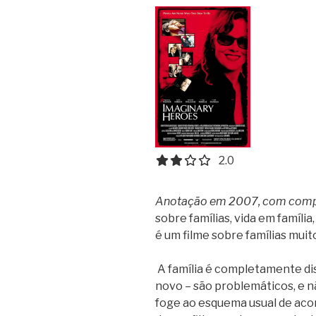
2.0 out of 5.0 stars
2.0
Anotação em 2007, com com
sobre famílias, vida em famíli
é um filme sobre famílias muit
A família é completamente disf
novo – são problemáticos, e 
foge ao esquema usual de ac