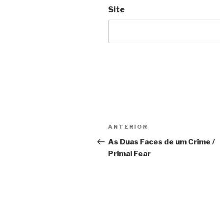
Site
Navegação
Anterior
ANTERIOR
de
As Duas Faces de um Crime /
Primal Fear
Post