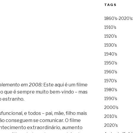
TAGS
1860's-2020's
1910's
1920's
1930's
1940's
1950's
1960's
1970's
plemento em 2008:
Este aqui é um filme
1980's
a, o que é sempre muito bem-vindo – mas
1990's
o estranho.
2000's
uncional, e todos – pai, mãe, filho mais
2010's
não conseguem se comunicar. O filme
2020's
ontecimento extraordinário, aumento