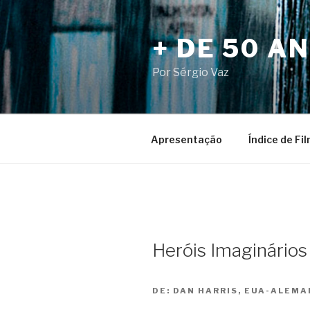
Pular
para
+ DE 50 A
o
conteúdo
Por Sérgio Vaz
Apresentação
Índice de Fi
Heróis Imaginários
DE:
DAN HARRIS, EUA-ALEMA