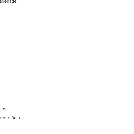
ariedade
gos
mor e ódio