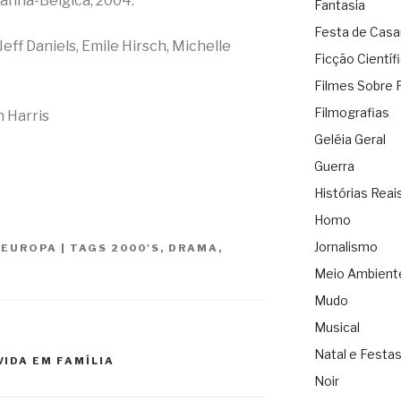
anha-Bélgica, 2004.
Fantasia
Festa de Cas
ff Daniels, Emile Hirsch, Michelle
Ficção Científ
Filmes Sobre 
Filmografias
 Harris
Geléia Geral
Guerra
Histórias Reai
Homo
Jornalismo
,
EUROPA
|
TAGS
2000'S
,
DRAMA
,
Meio Ambient
Mudo
Musical
Natal e Festa
VIDA EM FAMÍLIA
Noir