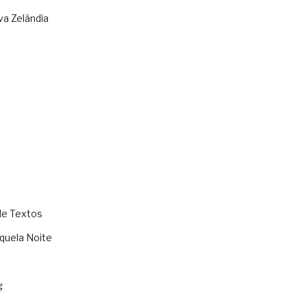
va Zelândia
de Textos
quela Noite
g