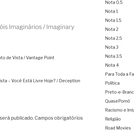
Nota 0.5
Nota 1
Nota 1.5
óis Imaginários / Imaginary
Nota 2
Nota 2.5
Nota 3
Nota 3.5
to de Vista / Vantage Point
Nota 4
Para Toda a Fa
ista – Você Está Livre Hoje? / Deception
Política
Preto-e-Bran
QuasePornô
Racismo e Imi
será publicado.
Campos obrigatórios
Religião
Road Movies