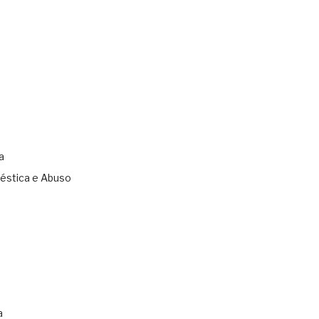
a
éstica e Abuso
s
a