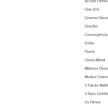
By Star Filmes
Cine 30's
Cinema Clássi
CineZen
Convergência 
Então
Fiume
Lítera-Múndi
Mínimos Óbvi
Moda e Cinem
O Falcão Malt
O Rato Cinéfil
Os Filmes