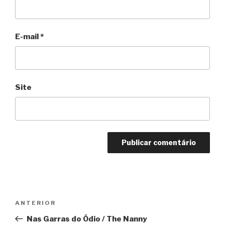
E-mail
*
Site
Navegação
Anterior
ANTERIOR
de
Nas Garras do Ódio / The Nanny