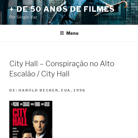
Pular
+ DE 50 ANOS DE FILMES
para
Por Sérgio Vaz
o
conteúdo
Menu
City Hall – Conspiração no Alto
Escalão / City Hall
DE:
HAROLD BECKER, EUA, 1996