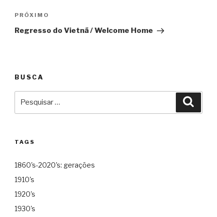
Post
Próximo
PRÓXIMO
Regresso do Vietnã / Welcome Home
BUSCA
Pesquisar
Pesqu
por:
TAGS
1860's-2020's: gerações
1910's
1920's
1930's