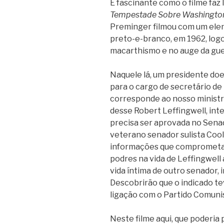
É fascinante como o filme faz
Tempestade Sobre Washington
Preminger filmou com um elen
preto-e-branco, em 1962, logo
macarthismo e no auge da guer
Naquele lá, um presidente doe
para o cargo de secretário de
corresponde ao nosso ministr
desse Robert Leffingwell, in
precisa ser aprovada no Senado
veterano senador sulista Cool
informações que comprometam
podres na vida de Leffingwel
vida íntima de outro senador,
Descobrirão que o indicado te
ligação com o Partido Comuni
Neste filme aqui, que poderi