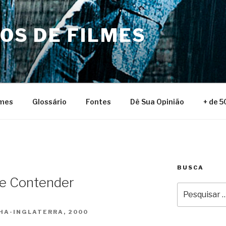
NOS DE FILMES
lmes
Glossário
Fontes
Dê Sua Opinião
+ de 5
BUSCA
he Contender
Pesquisar
por:
HA-INGLATERRA, 2000