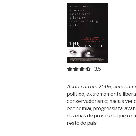
3.5 out of 5.0 stars
3.5
Anotação em 2006, com com
político, extremamente libera
conservadorismo; nada a ver c
economia), progressista, ava
dezenas de provas de que o c
resto do país.