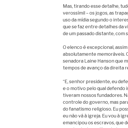
Mas, tirando esse detalhe, t
verossímil – os jogos, as trap
uso da mídia segundo o interes
que se faz entre detalhes da 
de um passado distante, com 
O elenco é excepcional, assim
absolutamente memoráveis. O 
senadora Laine Hanson que me
tempos de avanço da direita re
“E, senhor presidente, eu defe
e o motivo pelo qual defendo 
tiveram nossos fundadores. Nã
controle do governo, mas par
do fanatismo religioso. Eu poss
eu não vá à igreja. Eu vou à igr
emancipou os escravos, que de