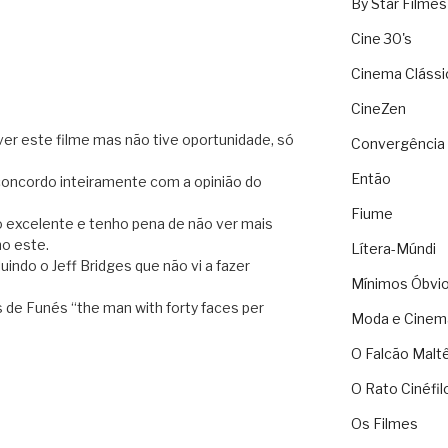
By Star Filmes
Cine 30's
Cinema Clássi
CineZen
r este filme mas não tive oportunidade, só
Convergência 
Então
concordo inteiramente com a opinião do
Fiume
excelente e tenho pena de não ver mais
o este.
Lítera-Múndi
indo o Jeff Bridges que não vi a fazer
Mínimos Óbvi
 de Funés “the man with forty faces per
Moda e Cinem
O Falcão Malt
O Rato Cinéfil
Os Filmes