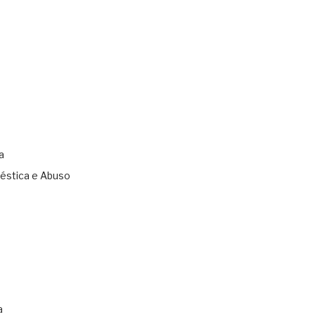
a
éstica e Abuso
s
a