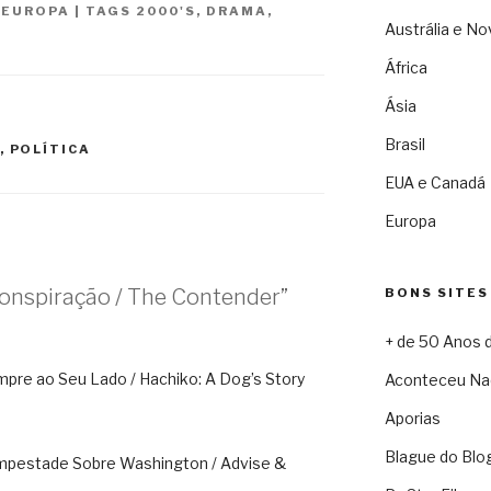
,
EUROPA
|
TAGS
2000'S
,
DRAMA
,
Austrália e No
África
Ásia
Brasil
,
POLÍTICA
EUA e Canadá
Europa
onspiração / The Contender”
BONS SITES
+ de 50 Anos 
pre ao Seu Lado / Hachiko: A Dog’s Story
Aconteceu Na
Aporias
Blague do Blo
mpestade Sobre Washington / Advise &