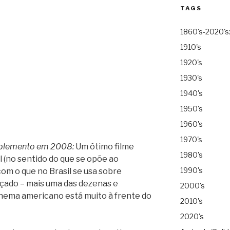
TAGS
1860's-2020's
1910's
1920's
1930's
1940's
1950's
1960's
1970's
plemento em 2008:
Um ótimo filme
1980's
l (no sentido do que se opõe ao
1990's
om o que no Brasil se usa sobre
nçado – mais uma das dezenas e
2000's
inema americano está muito à frente do
2010's
2020's