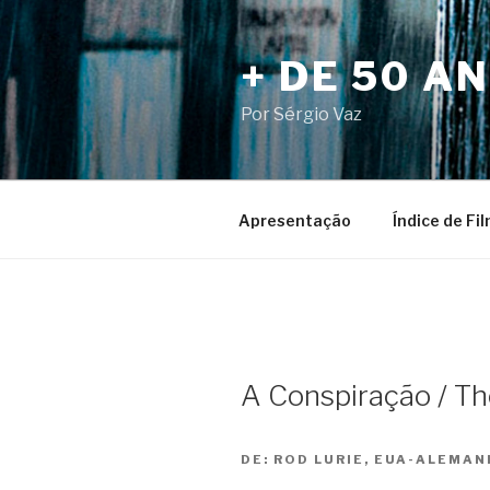
Pular
para
+ DE 50 A
o
conteúdo
Por Sérgio Vaz
Apresentação
Índice de Fi
A Conspiração / T
DE:
ROD LURIE, EUA-ALEMAN