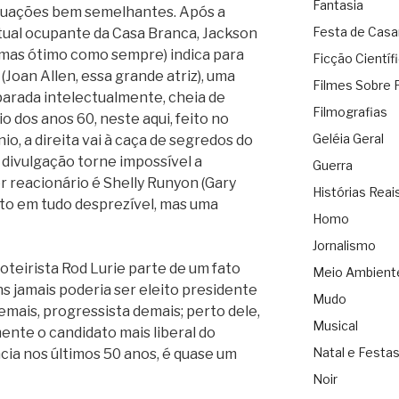
Fantasia
ituações bem semelhantes. Após a
Festa de Cas
tual ocupante da Casa Branca, Jackson
o mas ótimo como sempre) indica para
Ficção Científ
Joan Allen, essa grande atriz), uma
Filmes Sobre 
arada intelectualmente, cheia de
Filmografias
o dos anos 60, neste aqui, feito no
Geléia Geral
io, a direita vai à caça de segredos do
divulgação torne impossível a
Guerra
r reacionário é Shelly Runyon (Gary
Histórias Reai
ito em tudo desprezível, mas uma
Homo
Jornalismo
roteirista Rod Lurie parte de um fato
Meio Ambient
ns jamais poderia ser eleito presidente
Mudo
demais, progressista demais; perto dele,
Musical
te o candidato mais liberal do
Natal e Festa
ia nos últimos 50 anos, é quase um
Noir