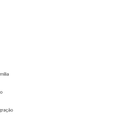
mília
co
gração