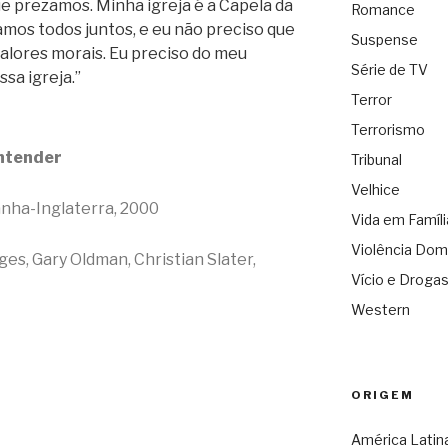
ue prezamos. Minha igreja é a Capela da
Romance
mos todos juntos, e eu não preciso que
Suspense
alores morais. Eu preciso do meu
Série de TV
sa igreja.”
Terror
Terrorismo
ntender
Tribunal
Velhice
nha-Inglaterra, 2000
Vida em Famíli
Violência Dom
ges, Gary Oldman, Christian Slater,
Vício e Droga
Western
ORIGEM
América Latin