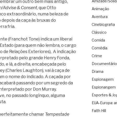
Amizade/Solid
 lembrar um outro bem mais antigo,
/Advise & Consent
, que Otto
Animação
co extraordinário, numa beleza de
Aventura
 depois da caça às bruxas do
Cinebiografia
ra fria.
Clássico
nte (Franchot Tone) indica um liberal
Comida
 Estado (para quem não lembra, o cargo
Comédia
o de Relações Exteriores), A indicação
Crime
terpretado pelo grande Henry Fonda,
Documentário
, e lá, a direita, encabeçada pelo
ey (Charles Laughton), vai à caça de
Drama
 o nome do indicado. A caçada por
Espionagem
l acabará passando por um segredo da
Espionangem
 interpretado por Don Murray.
Esportes & Jo
ve, no passado longínquo, alguma
sta.
EUA-Europa: a
Faith Hill
a perfeitamente chamar
Tempestade