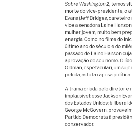
Sobre Washington 2
, temos s
morte do vice-presidente, o a
Evans (Jeff Bridges, careteir
vice a senadora Laine Hanson (
mulher jovem, muito bem prep
energia. Como no filme do iníci
último ano do século e do milên
passado de Laine Hanson cuja 
aprovação de seu nome. O líde
Oldman, espetacular), um suje
peluda, astuta raposa política.
A trama criada pelo diretor e 
implausível: esse Jackson Eva
dos Estados Unidos; é liberal 
George McGovern, provavelmen
Partido Democrata à presidênc
conservador.