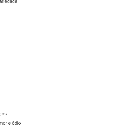
ariedade
gos
mor e ódio