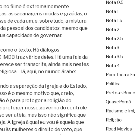
Nota 0.5
udo no filme é extremamemente
Nota 1
aças, as sacanagens miúdas e graúdas, o
Nota 1.5
se de cada um, e, sobretudo, a mistura
vida pessoal dos candidatos, mesmo que
Nota 2
sua capacidade de governar.
Nota 2.5
Nota 3
 como o texto. Há diálogos
Nota 3.5
iMDB traz vários deles. Há uma fala da
rece ser transcrita, ainda mais nestes
Nota 4
ligiosa – lá, aqui, no mundo árabe:
Para Toda a Fa
Política
ndo a separação da Igreja e do Estado,
Preto-e-Bran
isso é o mesmo motivo que, creio,
o é para proteger a religião do
QuasePornô
a proteger nosso governo do controle
Racismo e Imi
o ser atéia, mas isso não significa que
Religião
eja. A igreja à qual eu vou é aquela que
Road Movies
u às mulheres o direito de voto, que