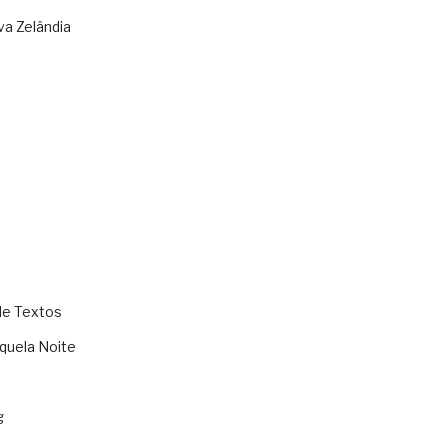
va Zelândia
de Textos
quela Noite
g