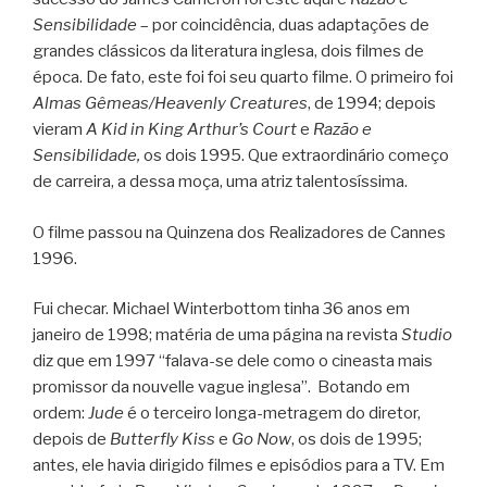
Sensibilidade
– por coincidência, duas adaptações de
grandes clássicos da literatura inglesa, dois filmes de
época. De fato, este foi foi seu quarto filme. O primeiro foi
Almas Gêmeas/Heavenly Creatures
, de 1994; depois
vieram
A Kid in King Arthur’s Court
e
Razão e
Sensibilidade,
os dois 1995. Que extraordinário começo
de carreira, a dessa moça, uma atriz talentosíssima.
O filme passou na Quinzena dos Realizadores de Cannes
1996.
Fui checar. Michael Winterbottom tinha 36 anos em
janeiro de 1998; matéria de uma página na revista
Studio
diz que em 1997 “falava-se dele como o cineasta mais
promissor da nouvelle vague inglesa”. Botando em
ordem:
Jude
é o terceiro longa-metragem do diretor,
depois de
Butterfly Kiss
e
Go Now
, os dois de 1995;
antes, ele havia dirigido filmes e episódios para a TV. Em