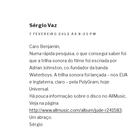
Sérgio Vaz
7 FEVEREIRO 2012 ÀS 8:25 PM
Caro Benjamin,
Numa rápida pesquisa, o que consegui saber foi
que a trilha sonora do filme foi escriada por
Adrian Johnston, co-fundador da banda
Waterboys. A trilha sonora foi lançada – nos EUA
e Inglaterra, claro – pela PolyGram, hoje
Universal.
Há pouca informação sobre o disco no AllMusic.
Veja na página
http://www.allmusic.com/album/jude-r241583
.
Um abraço.
Sérgio