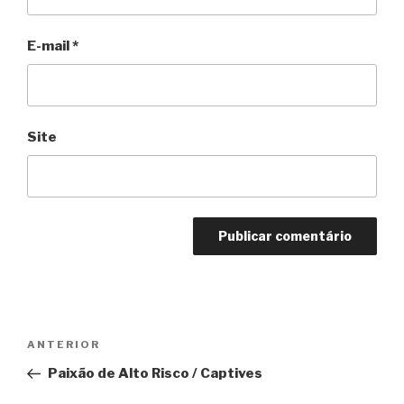
E-mail
*
Site
Navegação
Anterior
ANTERIOR
de
Paixão de Alto Risco / Captives
Post