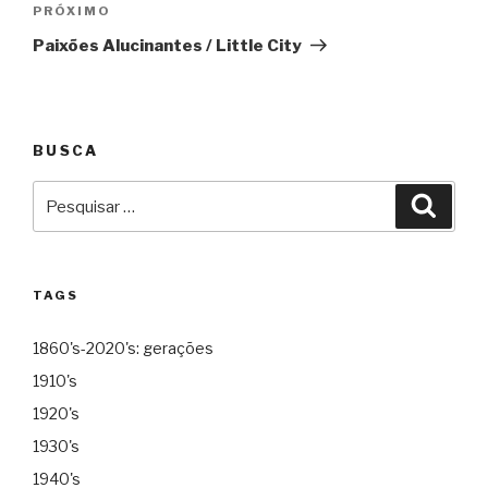
Próximo
PRÓXIMO
Paixões Alucinantes / Little City
BUSCA
Pesquisar
Pesqu
por:
TAGS
1860's-2020's: gerações
1910's
1920's
1930's
1940's