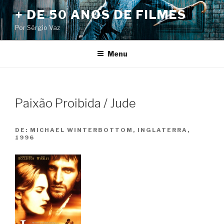
Pular
+ DE 50 ANOS DE FILMES
para
Por Sérgio Vaz
o
conteúdo
Menu
Paixão Proibida / Jude
DE:
MICHAEL WINTERBOTTOM, INGLATERRA,
1996