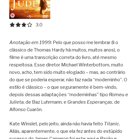
3.0 out of 5.0 stars
3.0
Anotação em 1999:
Pelo que posso me lembrar (li o
clássico de Thomas Hardy há muitos, muitos anos), o
filme é uma transcrição correta do livro, até mesmo
respeitosa. Esse diretor Michael Winterbottom, muito
novo, acho, tem sido muito elogiado – mas, ao contrário
do que se poderia esperar, não faz nada “moderninho”. O
estilo é clássico – o que seguramente é bem-vindo,
depois dessas adaptações “moderninhas” tipo
Romeu e
Julieta
, de Baz Luhrmann, e
Grandes Esperanças
, de
Alfonso Cuarón.
Kate Winslet, pelo jeito, ainda não havia feito
Titanic
.
Aliás, aparentemente, o que ela fez antes do estúpido
sucesso do James Cameron foi este aqui e
Razão e