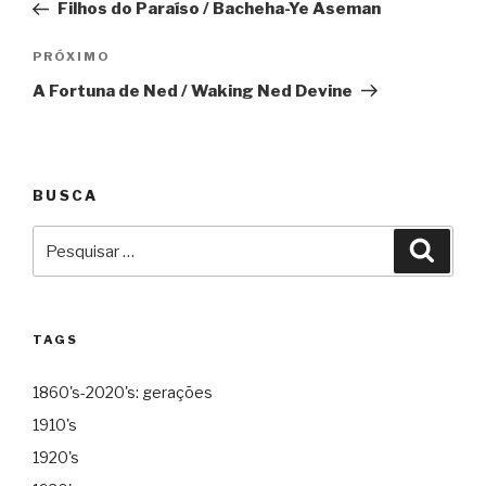
Filhos do Paraíso / Bacheha-Ye Aseman
Post
Próximo
PRÓXIMO
A Fortuna de Ned / Waking Ned Devine
BUSCA
Pesquisar
Pesqu
por:
TAGS
1860's-2020's: gerações
1910's
1920's