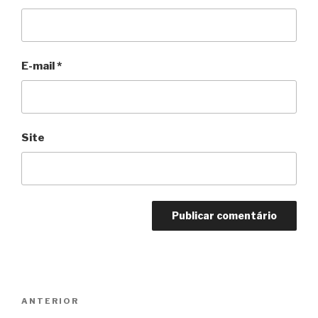
E-mail
*
Site
Navegação
Anterior
ANTERIOR
de