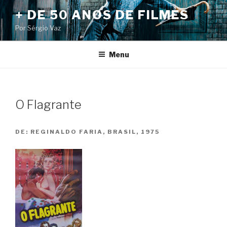
Pular
+ DE 50 ANOS DE FILMES
para
Por Sérgio Vaz
o
conteúdo
Menu
O Flagrante
DE:
REGINALDO FARIA, BRASIL, 1975