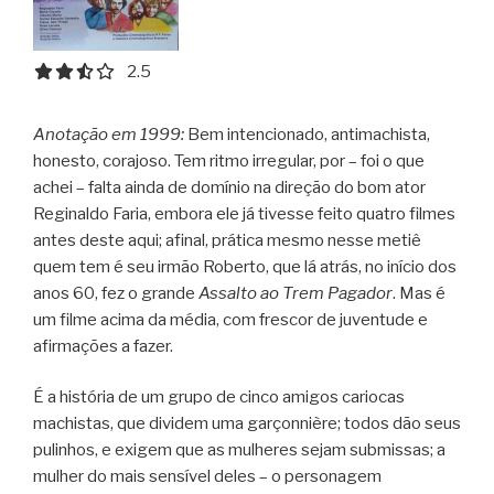
2.5 out of 5.0 stars
2.5
Anotação em 1999:
Bem intencionado, antimachista,
honesto, corajoso. Tem ritmo irregular, por – foi o que
achei – falta ainda de domínio na direção do bom ator
Reginaldo Faria, embora ele já tivesse feito quatro filmes
antes deste aqui; afinal, prática mesmo nesse metiê
quem tem é seu irmão Roberto, que lá atrás, no início dos
anos 60, fez o grande
Assalto ao Trem Pagador
. Mas é
um filme acima da média, com frescor de juventude e
afirmações a fazer.
É a história de um grupo de cinco amigos cariocas
machistas, que dividem uma garçonnière; todos dão seus
pulinhos, e exigem que as mulheres sejam submissas; a
mulher do mais sensível deles – o personagem