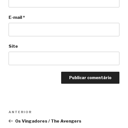
E-mail
*
Site
Navegação
Anterior
ANTERIOR
de
Os Vingadores / The Avengers
Post