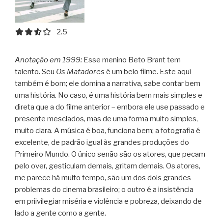
2.5 out of 5.0 stars
2.5
Anotação em 1999:
Esse menino Beto Brant tem
talento. Seu
Os Matadores
é um belo filme. Este aqui
também é bom; ele domina a narrativa, sabe contar bem
uma história. No caso, é uma história bem mais simples e
direta que a do filme anterior – embora ele use passado e
presente mesclados, mas de uma forma muito simples,
muito clara.
A música é boa, funciona bem; a fotografia é
excelente, de padrão igual às grandes produções do
Primeiro Mundo. O único senão são os atores, que pecam
pelo over, gesticulam demais, gritam demais. Os atores,
me parece há muito tempo, são um dos dois grandes
problemas do cinema brasileiro; o outro é a insistência
em priivilegiar miséria e violência e pobreza, deixando de
lado a gente como a gente.