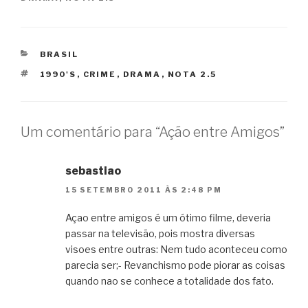
CATEGORIAS
BRASIL
TAGS
1990'S
,
CRIME
,
DRAMA
,
NOTA 2.5
Um comentário para “Ação entre Amigos”
sebastiao
15 SETEMBRO 2011 ÀS 2:48 PM
Açao entre amigos é um ótimo filme, deveria
passar na televisão, pois mostra diversas
visoes entre outras: Nem tudo aconteceu como
parecia ser;- Revanchismo pode piorar as coisas
quando nao se conhece a totalidade dos fato.