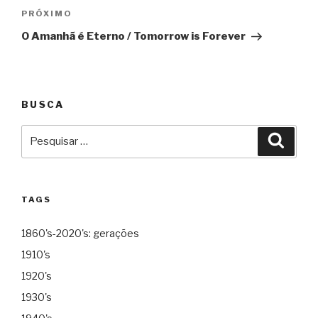
Próximo
PRÓXIMO
O Amanhã é Eterno / Tomorrow is Forever
BUSCA
Pesquisar
Pesqu
por:
TAGS
1860's-2020's: gerações
1910's
1920's
1930's