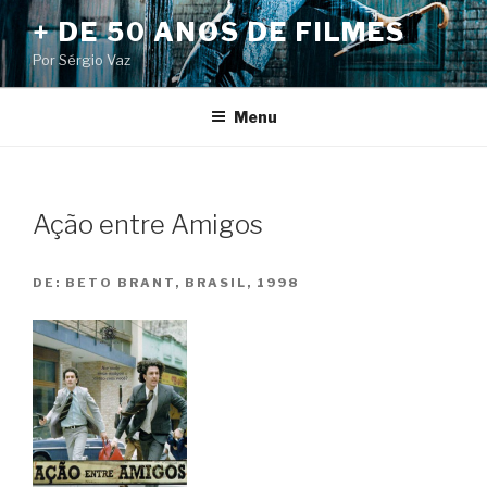
Pular
+ DE 50 ANOS DE FILMES
para
Por Sérgio Vaz
o
conteúdo
Menu
Ação entre Amigos
DE:
BETO BRANT, BRASIL, 1998