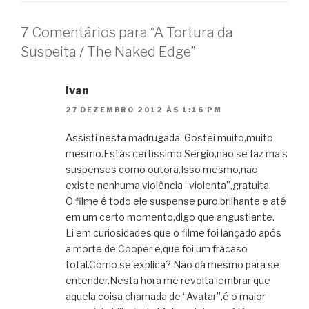
7 Comentários para “A Tortura da
Suspeita / The Naked Edge”
Ivan
27 DEZEMBRO 2012 ÀS 1:16 PM
Assisti nesta madrugada. Gostei muito,muito
mesmo.Estás certíssimo Sergio,não se faz mais
suspenses como outora.Isso mesmo,não
existe nenhuma violência “violenta”,gratuita.
O filme é todo ele suspense puro,brilhante e até
em um certo momento,digo que angustiante.
Li em curiosidades que o filme foi lançado após
a morte de Cooper e,que foi um fracaso
total.Como se explica? Não dá mesmo para se
entender.Nesta hora me revolta lembrar que
aquela coisa chamada de “Avatar”,é o maior