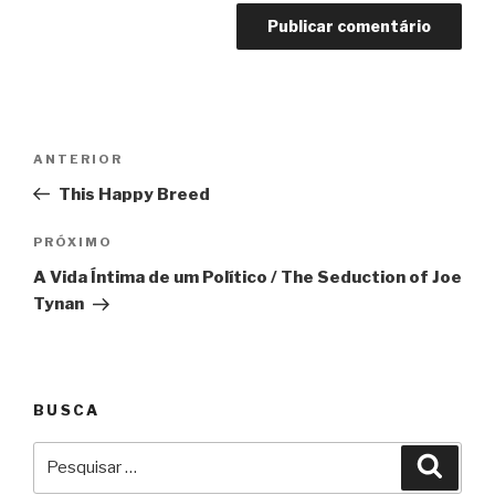
Navegação
Anterior
ANTERIOR
de
This Happy Breed
Post
Próximo
PRÓXIMO
A Vida Íntima de um Político / The Seduction of Joe
Tynan
BUSCA
Pesquisar
Pesqu
por: