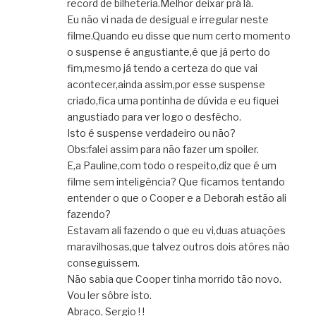
record de bilheteria.Melhor deixar prá lá.
Eu não vi nada de desigual e irregular neste
filme.Quando eu disse que num certo momento
o suspense é angustiante,é que já perto do
fim,mesmo já tendo a certeza do que vai
acontecer,ainda assim,por esse suspense
criado,fica uma pontinha de dúvida e eu fiquei
angustiado para ver logo o desfêcho.
Isto é suspense verdadeiro ou não?
Obs:falei assim para não fazer um spoiler.
E,a Pauline,com todo o respeito,diz que é um
filme sem inteligência? Que ficamos tentando
entender o que o Cooper e a Deborah estão ali
fazendo?
Estavam ali fazendo o que eu vi,duas atuações
maravilhosas,que talvez outros dois atôres não
conseguissem.
Não sabia que Cooper tinha morrido tão novo.
Vou ler sôbre isto.
Abraço, Sergio ! !