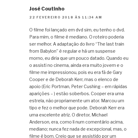
José Coutinho
22 FEVEREIRO 2018 ÀS 11:34 AM
O filme foi lançado em dvd sim, eu tenho o dvd.
Para mim, o filme é mediano. O roteiro poderia
ser melhor. A adaptação do livro “The last train
from Babylon” é regular e há um suspense
morno, eu diria que um pouco datado. Quando eu
o assisti no cinema, ainda era muito jovem e o
filme me impressionou, pois eu era fã de Gary
Cooper e de Deborah Kerr, mas o elenco de
apoio (Eric Portman, Peter Cushing – em rápidas
aparições – ) estão soberbos. Cooper era uma
estrela, não propriamente um ator. Marcou um
tipo e fez o melhor que pode. Deborah Kerr era
uma excelente atriz. O diretor, Michael
Anderson, era, como li num comentário acima,
mediano; nunca fez nada de excepcional, mas, o
filme é bom. Creio que se assistido por um