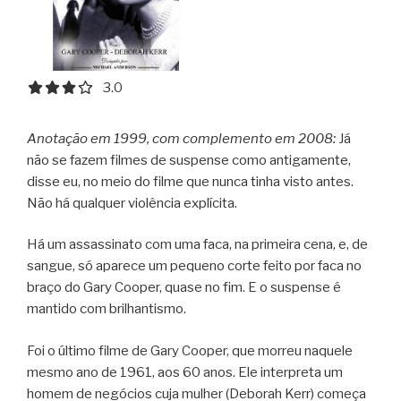
3.0 out of 5.0 stars
3.0
Anotação em 1999, com complemento em 2008:
Já
não se fazem filmes de suspense como antigamente,
disse eu, no meio do filme que nunca tinha visto antes.
Não há qualquer violência explícita.
Há um assassinato com uma faca, na primeira cena, e, de
sangue, só aparece um pequeno corte feito por faca no
braço do Gary Cooper, quase no fim. E o suspense é
mantido com brilhantismo.
Foi o último filme de Gary Cooper, que morreu naquele
mesmo ano de 1961, aos 60 anos. Ele interpreta um
homem de negócios cuja mulher (Deborah Kerr) começa