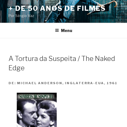
Pular
+ DE 50 ANOS DE FILMES
para
Por Sérgio Vaz
o
conteúdo
Menu
A Tortura da Suspeita / The Naked
Edge
DE:
MICHAEL ANDERSON, INGLATERRA-EUA, 1961