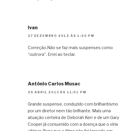
Ivan
27 DEZEMBRO 2012 ÀS 1:20 PM
Correção.Não se faz mais suspenses como
“outrora”. Errei ao teclar.
Antônio Carlos Musac
26 ABRIL 2013 ÀS 11:01 PM
Grande suspense, conduzido com brilhantismo
por um diretor nem tão brilhante. Mais uma
atuação certeira de Deborah Kerr e de um Gary
Cooper já consumido com a doença que o viria
vitimar. Pena que o filme não foi lançado em