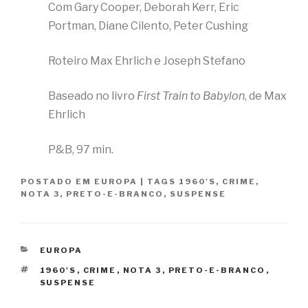
Com Gary Cooper, Deborah Kerr, Eric
Portman, Diane Cilento, Peter Cushing
Roteiro Max Ehrlich e Joseph Stefano
Baseado no livro
First Train to Babylon
, de Max
Ehrlich
P&B, 97 min.
POSTADO EM
EUROPA
|
TAGS
1960'S
,
CRIME
,
NOTA 3
,
PRETO-E-BRANCO
,
SUSPENSE
CATEGORIAS
EUROPA
TAGS
1960'S
,
CRIME
,
NOTA 3
,
PRETO-E-BRANCO
,
SUSPENSE