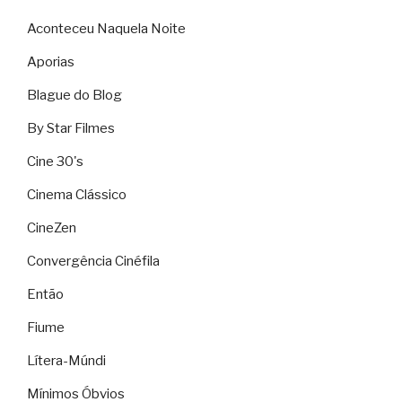
Aconteceu Naquela Noite
Aporias
Blague do Blog
By Star Filmes
Cine 30's
Cinema Clássico
CineZen
Convergência Cinéfila
Então
Fiume
Lítera-Múndi
Mínimos Óbvios