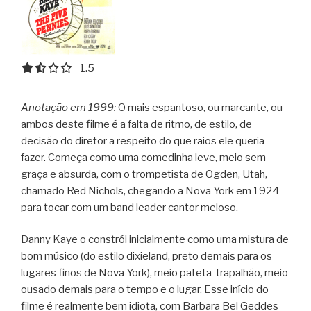
1.5 out of 5.0 stars
1.5
Anotação em 1999:
O mais espantoso, ou marcante, ou
ambos deste filme é a falta de ritmo, de estilo, de
decisão do diretor a respeito do que raios ele queria
fazer. Começa como uma comedinha leve, meio sem
graça e absurda, com o trompetista de Ogden, Utah,
chamado Red Nichols, chegando a Nova York em 1924
para tocar com um band leader cantor meloso.
Danny Kaye o constrói inicialmente como uma mistura de
bom músico (do estilo dixieland, preto demais para os
lugares finos de Nova York), meio pateta-trapalhão, meio
ousado demais para o tempo e o lugar. Esse início do
filme é realmente bem idiota, com Barbara Bel Geddes