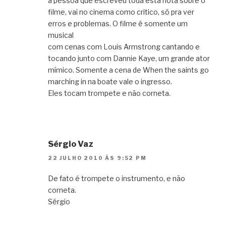
a pessoa que escreveu toda esta nota sobre o
filme, vai no cinema como critico, só pra ver
erros e problemas. O filme é somente um
musical
com cenas com Louis Armstrong cantando e
tocando junto com Dannie Kaye, um grande ator
mímico. Somente a cena de When the saints go
marching in na boate vale o ingresso.
Eles tocam trompete e não corneta.
Sérgio Vaz
22 JULHO 2010 ÀS 9:52 PM
De fato é trompete o instrumento, e não
corneta.
Sérgio