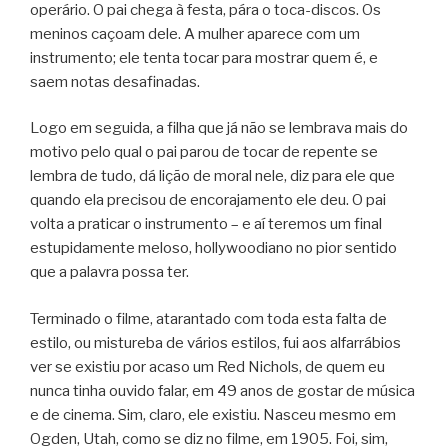
operário. O pai chega à festa, pára o toca-discos. Os
meninos caçoam dele. A mulher aparece com um
instrumento; ele tenta tocar para mostrar quem é, e
saem notas desafinadas.
Logo em seguida, a filha que já não se lembrava mais do
motivo pelo qual o pai parou de tocar de repente se
lembra de tudo, dá lição de moral nele, diz para ele que
quando ela precisou de encorajamento ele deu. O pai
volta a praticar o instrumento – e aí teremos um final
estupidamente meloso, hollywoodiano no pior sentido
que a palavra possa ter.
Terminado o filme, atarantado com toda esta falta de
estilo, ou mistureba de vários estilos, fui aos alfarrábios
ver se existiu por acaso um Red Nichols, de quem eu
nunca tinha ouvido falar, em 49 anos de gostar de música
e de cinema. Sim, claro, ele existiu. Nasceu mesmo em
Ogden, Utah, como se diz no filme, em 1905. Foi, sim,