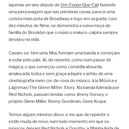
(apenas um ano depois de
Um Corpo Que Cai
) fazendo
uma personagem que nas primeiras cenas parece uma
corista meio puta da Broadway e logo em seguida, com
dez minutos de filme, se demonstra a noiva moça de
família do Brooklyn que o músico maluco-caipira sempre
desejou na vida.
Casam-se, têm uma filha, formam uma banda e começam
a rodar pelo país. Aí, de repente, como num passe de
mágica, o que começou como comédia absurda,
amalucada, boba e sem graça adquire o jeitão de uma
cinebiografia meio cor-de-rosa do músico, à la
Música e
Lágrimas/The Glenn Miller Story
. Na banda liderada por
Red Nichols, passam lendas como Jimmy Dorsey, o
próprio Glenn Miller, Benny Goodman, Gene Krupa.
Temos alguns minutos disso, e eis que de repente o
estilo muda de novo; num belo momento em que os
músicos deixam Red Nichols e Dorothy, a filhinha linda de