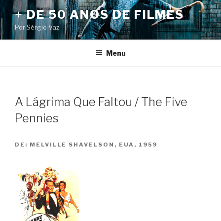
Pular
+ DE 50 ANOS DE FILMES
para
Por Sérgio Vaz
o
conteúdo
Menu
A Lágrima Que Faltou / The Five
Pennies
DE:
MELVILLE SHAVELSON, EUA, 1959