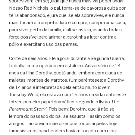
sobreviverá, em seguida que nunca mais vai poder andar.
Nosso Red Nichols, o pai, toma-se de pavorosa culpa por
tê-la abandonado, e jura que, se ela sobreviver, ele nunca
mais tocará o trompete. Jura e cumpre; compra uma casa,
para viver perto da família, e ali se instala, usando toda a
força possível para animar a garotinha a lutar contra a
pólio e exercitar o uso das pernas.
Corte de seis anos. Ele agora, durante a Segunda Guerra,
trabalha como operário em estaleiro. Aniversário de 14
anos da filha Dorothy, que já anda, embora com ajuda de
muletas; montes de garotos. (Um parênteses: a Dorothy
de 14 anos é interpretada pela então muito jovem
Tuesday Weld; ela estava com 15 anos na vida real e este
foi seu primeiro papel dramático, segundo o livrão
The
Paramount Story
.) Pois bem; Dorothy, que já não se
lembra do passado do pai, se assusta – assim como os
amigos – ao ouvir a mãe dizer que todos aqueles hoje
famosíssimos band leaders haviam tocado com o pai