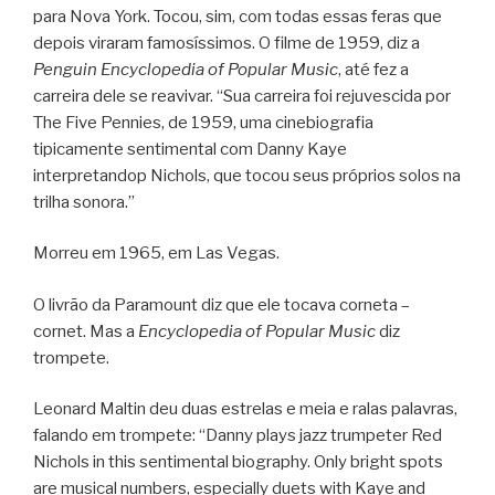
para Nova York. Tocou, sim, com todas essas feras que
depois viraram famosíssimos. O filme de 1959, diz a
Penguin Encyclopedia of Popular Music
, até fez a
carreira dele se reavivar. “Sua carreira foi rejuvescida por
The Five Pennies, de 1959, uma cinebiografia
tipicamente sentimental com Danny Kaye
interpretandop Nichols, que tocou seus próprios solos na
trilha sonora.”
Morreu em 1965, em Las Vegas.
O livrão da Paramount diz que ele tocava corneta –
cornet. Mas a
Encyclopedia of Popular Music
diz
trompete.
Leonard Maltin deu duas estrelas e meia e ralas palavras,
falando em trompete: “Danny plays jazz trumpeter Red
Nichols in this sentimental biography. Only bright spots
are musical numbers, especially duets with Kaye and