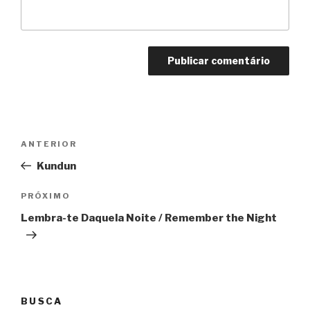
Navegação
Anterior
ANTERIOR
de
Kundun
Post
Próximo
PRÓXIMO
Lembra-te Daquela Noite / Remember the Night
BUSCA