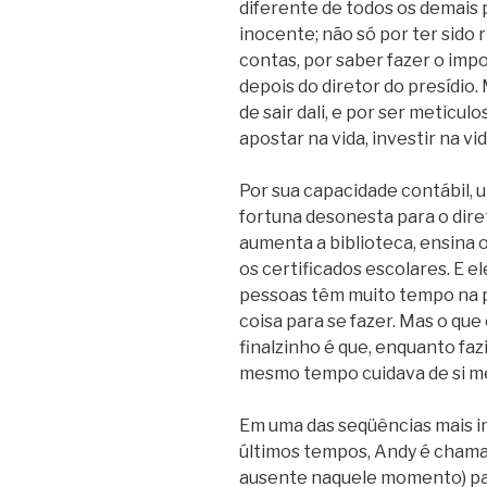
diferente de todos os demais 
inocente; não só por ter sido r
contas, por saber fazer o imp
depois do diretor do presídio
de sair dali, e por ser meticu
apostar na vida, investir na vid
Por sua capacidade contábil, u
fortuna desonesta para o dire
aumenta a biblioteca, ensina 
os certificados escolares. E el
pessoas têm muito tempo na p
coisa para se fazer. Mas o que
finalzinho é que, enquanto faz
mesmo tempo cuidava de si m
Em uma das seqüências mais i
últimos tempos, Andy é chamad
ausente naquele momento) par