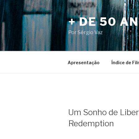
Pular
para
+ DE 50 A
o
conteúdo
Por Sérgio Vaz
Apresentação
Índice de Fi
Um Sonho de Libe
Redemption