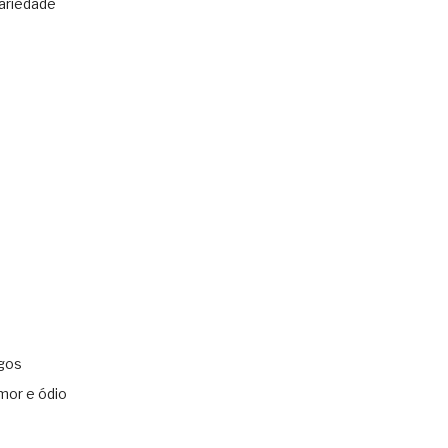
ariedade
gos
mor e ódio