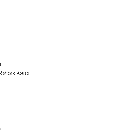
a
éstica e Abuso
s
a