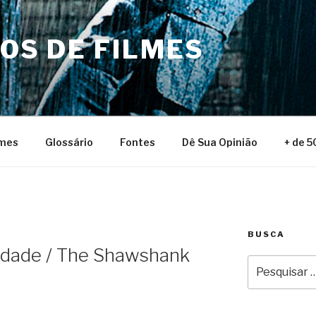
NOS DE FILMES
lmes
Glossário
Fontes
Dê Sua Opinião
+ de 5
BUSCA
rdade / The Shawshank
Pesquisar
por: