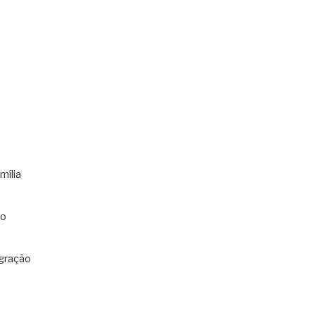
mília
co
gração