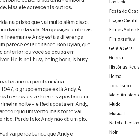
Fantasia
de. Mas ele acrescenta outros.
Festa de Cas
Ficção Científ
ida na prisão que vai muito além disso,
 um diante da vida. Na oposição entre as
Filmes Sobre 
n Freeman) e Andy está a diferença
Filmografias
mim parece estar citando Bob Dylan, que
Geléia Geral
go anterior: ou você se ocupa em
Guerra
er. He is not busy being born, is busy
Histórias Reai
Homo
já veterano na penitenciária
Jornalismo
1947, o grupo em que está Andy. À
Meio Ambient
es frescos, os veteranos apostam em
primeira noite – e Red aposta em Andy,
Mudo
arecer que um vento mais forte vai
Musical
e rico. Perde feio: Andy não dá um pio.
Natal e Festa
Noir
, Red vai percebendo que Andy é