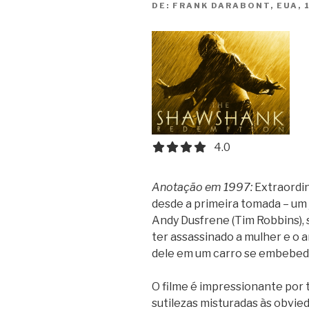
DE:
FRANK DARABONT, EUA, 
4.0 out of 5.0 stars
4.0
Anotação em 1997:
Extraordin
desde a primeira tomada – um
Andy Dusfrene (Tim Robbins), 
ter assassinado a mulher e o 
dele em um carro se embebed
O filme é impressionante por tu
sutilezas misturadas às obvie