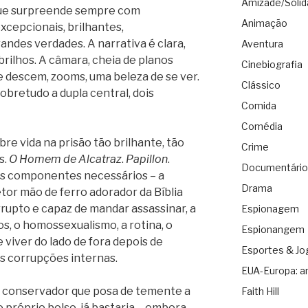
Amizade/Solid
 que surpreende sempre com
Animação
excepcionais, brilhantes,
andes verdades. A narrativa é clara,
Aventura
brilhos. A câmara, cheia de planos
Cinebiografia
 descem, zooms, uma beleza de se ver.
Clássico
obretudo a dupla central, dois
Comida
Comédia
re vida na prisão tão brilhante, tão
Crime
s.
O Homem de Alcatraz
.
Papillon
.
Documentário
 os componentes necessários – a
Drama
etor mão de ferro adorador da Bíblia
rrupto e capaz de mandar assassinar, a
Espionagem
os, o homossexualismo, a rotina, o
Espionangem
 viver do lado de fora depois de
Esportes & Jo
s corrupções internas.
EUA-Europa: a
o conservador que posa de temente a
Faith Hill
 próprio bolso, já bastaria – embora