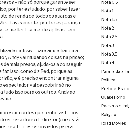
presos – não só porque garante ser
Nota 0.5
ico, por ter estudado, por saber fazer
Nota 1
osto de renda de todos os guardas e
Nota 1.5
. Mas, basicamente, por ter esperança
Nota 2
loso, e meticulosamente aplicado em
a.
Nota 2.5
Nota 3
tilizada inclusive para amealhar uma
Nota 3.5
tor, Andy vai mudando coisas na prisão;
Nota 4
os demais presos, ajuda-os a conseguir
e faz isso, como diz Red, porque as
Para Toda a Fa
risão, e é preciso encontrar alguma
Política
 o espectador vai descobrir só no
Preto-e-Bran
ia tudo isso para os outros, Andy ao
QuasePornô
esmo.
Racismo e Imi
mpressionantes que tenho visto nos
Religião
o ao escritório do diretor (que está
Road Movies
a receber livros enviados para a