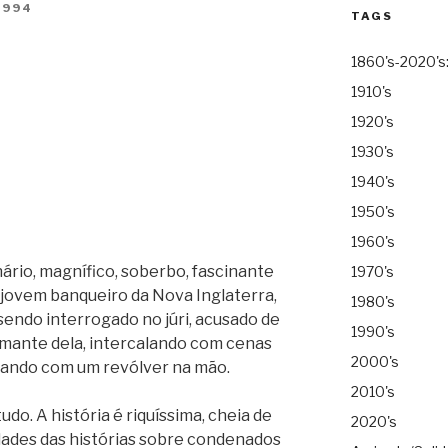
1994
TAGS
1860's-2020's
1910's
1920's
1930's
1940's
1950's
1960's
ário, magnífico, soberbo, fascinante
1970's
 jovem banqueiro da Nova Inglaterra,
1980's
sendo interrogado no júri, acusado de
1990's
amante dela, intercalando com cenas
2000's
ando com um revólver na mão.
2010's
do. A história é riquíssima, cheia de
2020's
dades das histórias sobre condenados