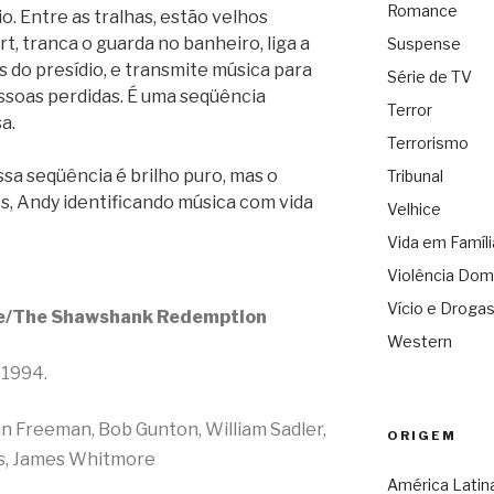
Romance
o. Entre as tralhas, estão velhos
, tranca o guarda no banheiro, liga a
Suspense
es do presídio, e transmite música para
Série de TV
ssoas perdidas. É uma seqüência
Terror
a.
Terrorismo
sa seqüência é brilho puro, mas o
Tribunal
os, Andy identificando música com vida
Velhice
Vida em Famíli
Violência Dom
Vício e Droga
e/The Shawshank Redemption
Western
 1994.
 Freeman, Bob Gunton, William Sadler,
ORIGEM
ws, James Whitmore
América Latin