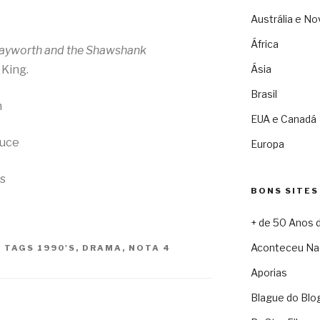
Austrália e No
África
Hayworth and the Shawshank
 King.
Ásia
Brasil
n
EUA e Canadá
ruce
Europa
s
BONS SITES
+ de 50 Anos 
Aconteceu Na
|
TAGS
1990'S
,
DRAMA
,
NOTA 4
Aporias
Blague do Blo