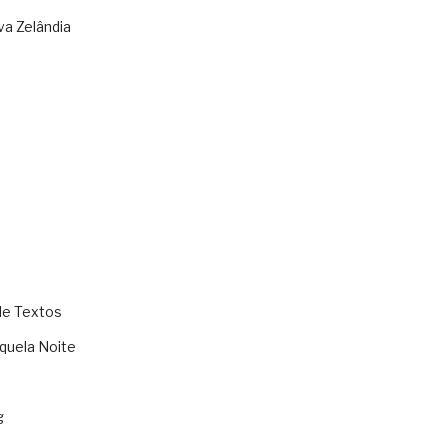
va Zelândia
de Textos
quela Noite
g