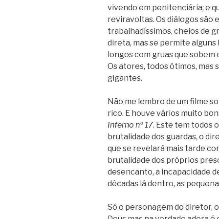
vivendo em penitenciária; e
reviravoltas. Os diálogos são 
trabalhadíssimos, cheios de gr
direta, mas se permite alguns 
longos com gruas que sobem e
Os atores, todos ótimos, mas s
gigantes.
Não me lembro de um filme sob
rico. E houve vários muito bon
Inferno nº 17
. Este tem todos
brutalidade dos guardas, o dir
que se revelará mais tarde co
brutalidade dos próprios pres
desencanto, a incapacidade de
décadas lá dentro, as pequena
Só o personagem do diretor, 
Deus mas na verdade adora é o