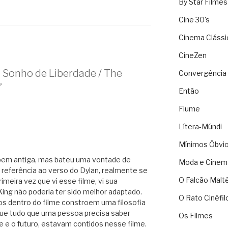
By Star Filmes
Cine 30's
Cinema Clássi
CineZen
 Sonho de Liberdade / The
Convergência 
”
Então
Fiume
Lítera-Múndi
Mínimos Óbvi
, bem antiga, mas bateu uma vontade de
Moda e Cinem
a referência ao verso do Dylan, realmente se
O Falcão Malt
meira vez que vi esse filme, vi sua
King não poderia ter sido melhor adaptado.
O Rato Cinéfil
os dentro do filme constroem uma filosofia
que tudo que uma pessoa precisa saber
Os Filmes
e e o futuro, estavam contidos nesse filme.