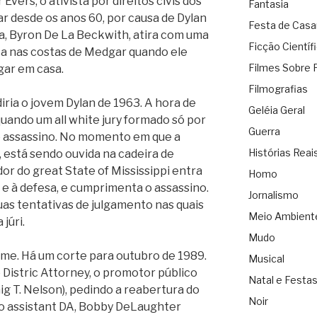
Evers, o ativista por direitos civis dos
Fantasia
ar desde os anos 60, por causa de Dylan
Festa de Cas
a, Byron De La Beckwith, atira com uma
Ficção Científ
ca nas costas de Medgar quando ele
Filmes Sobre 
gar em casa.
Filmografias
diria o jovem Dylan de 1963. A hora de
Geléia Geral
uando um all white jury formado só por
Guerra
o assassino. No momento em que a
Histórias Reai
, está sendo ouvida na cadeira de
r do great State of Mississippi entra
Homo
 e à defesa, e cumprimenta o assassino.
Jornalismo
uas tentativas de julgamento nas quais
Meio Ambient
júri.
Mudo
ilme. Há um corte para outubro de 1989.
Musical
o Distric Attorney, o promotor público
Natal e Festa
aig T. Nelson), pedindo a reabertura do
Noir
o assistant DA, Bobby DeLaughter