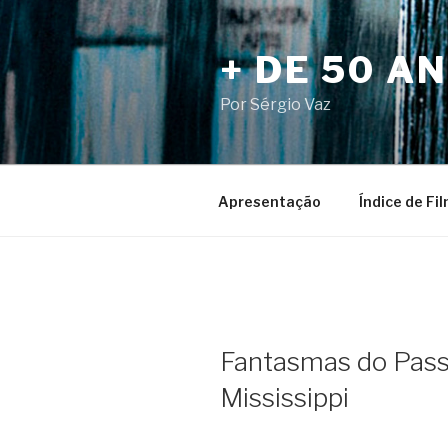
Pular
para
+ DE 50 A
o
conteúdo
Por Sérgio Vaz
Apresentação
Índice de Fi
Fantasmas do Pass
Mississippi