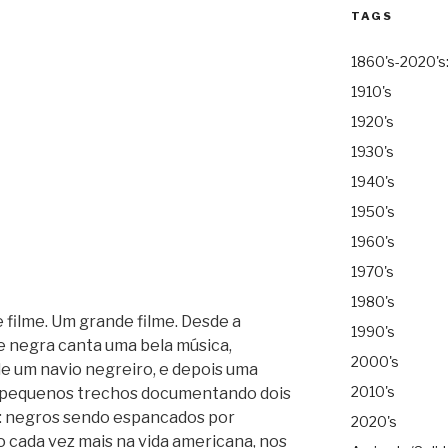
TAGS
1860's-2020's
1910's
1920's
1930's
1940's
1950's
1960's
1970's
1980's
filme. Um grande filme. Desde a
1990's
e negra canta uma bela música,
2000's
 um navio negreiro, e depois uma
2010's
is, pequenos trechos documentando dois
 negros sendo espancados por
2020's
o cada vez mais na vida americana, nos