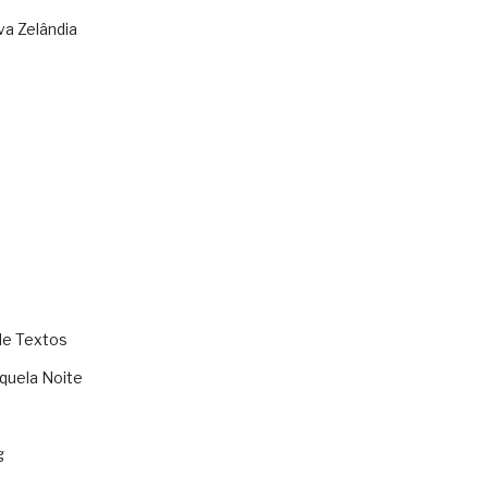
va Zelândia
de Textos
quela Noite
g