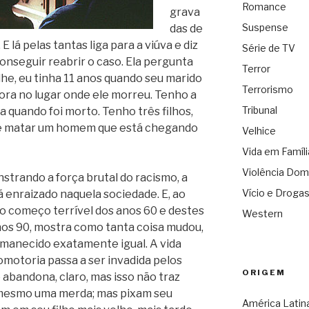
Romance
grava
Suspense
das de
 lá pelas tantas liga para a viúva e diz
Série de TV
onseguir reabrir o caso. Ela pergunta
Terror
Olhe, eu tinha 11 anos quando seu marido
Terrorismo
gora no lugar onde ele morreu. Tenho a
Tribunal
 quando foi morto. Tenho três filhos,
e matar um homem que está chegando
Velhice
Vida em Famíli
Violência Dom
strando a força brutal do racismo, a
Vício e Droga
 enraizado naquela sociedade. E, ao
 começo terrível dos anos 60 e destes
Western
nos 90, mostra como tanta coisa mudou,
manecido exatamente igual. A vida
omotoria passa a ser invadida pelos
ORIGEM
 abandona, claro, mas isso não traz
mesmo uma merda; mas pixam seu
América Latin