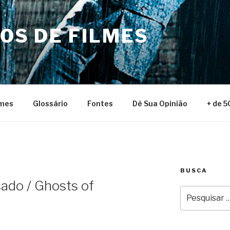
NOS DE FILMES
lmes
Glossário
Fontes
Dê Sua Opinião
+ de 5
BUSCA
ado / Ghosts of
Pesquisar
por: