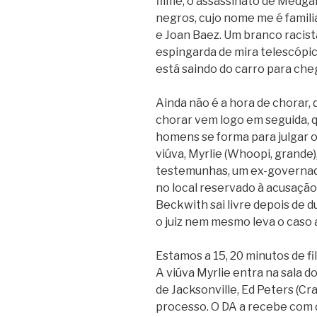
filme, o assassinato de Medgar 
negros, cujo nome me é famili
e Joan Baez. Um branco racist
espingarda de mira telescópi
está saindo do carro para che
Ainda não é a hora de chorar, 
chorar vem logo em seguida, q
homens se forma para julgar 
viúva, Myrlie (Whoopi, grande)
testemunhas, um ex-governado
no local reservado à acusação
Beckwith sai livre depois de d
o juiz nem mesmo leva o caso a 
Estamos a 15, 20 minutos de f
A viúva Myrlie entra na sala d
de Jacksonville, Ed Peters (Cr
processo. O DA a recebe com 