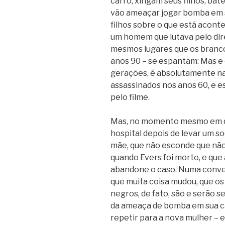
carro, xingam seus filhos, bat
vão ameaçar jogar bomba em 
filhos sobre o que está acont
um homem que lutava pelo dir
mesmos lugares que os brancos
anos 90 – se espantam: Mas e 
gerações, é absolutamente na
assassinados nos anos 60, e e
pelo filme.
Mas, no momento mesmo em qu
hospital depois de levar um s
mãe, que não esconde que não 
quando Evers foi morto, e que
abandone o caso. Numa conver
que muita coisa mudou, que os 
negros, de fato, são e serão 
da ameaça de bomba em sua ca
repetir para a nova mulher – e