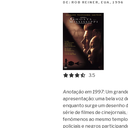
DE:
ROB REINER, EUA, 1996
3.5 out of 5.0 stars
3.5
Anotação em 1997:
Um grande 
apresentação: uma bela voz d
enquanto surge um desenho de
série de filmes de cinejorna
fenômenos ao mesmo templo:
policiais e negros participand