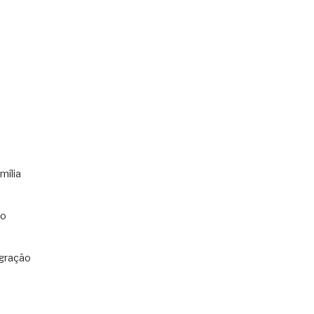
mília
co
gração