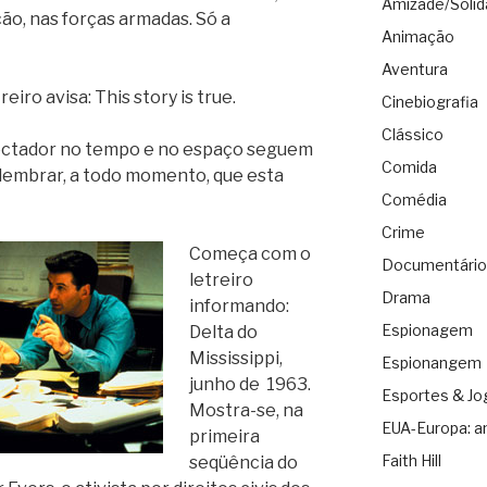
Amizade/Solid
ão, nas forças armadas. Só a
Animação
Aventura
eiro avisa: This story is true.
Cinebiografia
Clássico
pectador no tempo e no espaço seguem
Comida
a lembrar, a todo momento, que esta
Comédia
Crime
Começa com o
Documentário
letreiro
Drama
informando:
Espionagem
Delta do
Mississippi,
Espionangem
junho de 1963.
Esportes & Jo
Mostra-se, na
EUA-Europa: a
primeira
Faith Hill
seqüência do