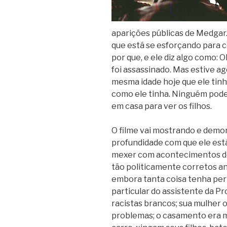
aparições públicas de Medgar. E
que está se esforçando para c
por que, e ele diz algo como: 
foi assassinado. Mas estive a
mesma idade hoje que ele tinha
como ele tinha. Ninguém pod
em casa para ver os filhos.
O filme vai mostrando e demon
profundidade com que ele está
mexer com acontecimentos do
tão politicamente corretos a
embora tanta coisa tenha per
particular do assistente da Pr
racistas brancos; sua mulher o
problemas; o casamento era 