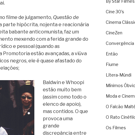
By Star Filmes
ai.
Cine 30's
imo filme de julgamento,
Questão de
Cinema Clássi
da parte hipócrita, nojenta e reacionária
ireita babante anticomunista, faz um
CineZen
gamento mexendo com a ferida grande do
Convergência 
rídico e pessoal (quando as
a Promotoria estão avançadas, a viúva
Então
ticos negros, ele é quase afastado do
Fiume
velações;
Lítera-Múndi
Baldwin e Whoopi
Mínimos Óbvi
estão muito bem
Moda e Cinem
(assim como todo o
elenco de apoio),
O Falcão Malt
mas contidos. O que
O Rato Cinéfil
provoca uma
grande
Os Filmes
discrepância entre