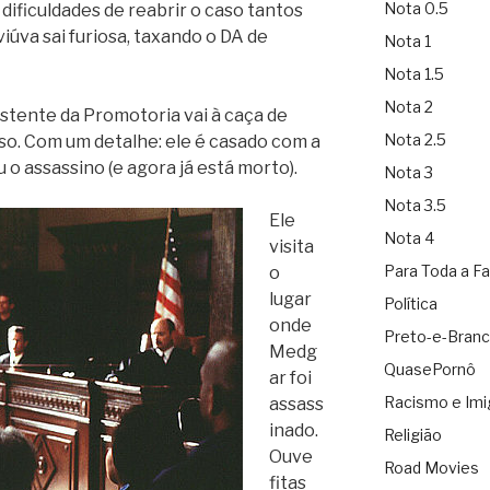
Nota 0.5
 dificuldades de reabrir o caso tantos
viúva sai furiosa, taxando o DA de
Nota 1
Nota 1.5
Nota 2
stente da Promotoria vai à caça de
Nota 2.5
so. Com um detalhe: ele é casado com a
ou o assassino (e agora já está morto).
Nota 3
Nota 3.5
Ele
Nota 4
visita
Para Toda a Fa
o
lugar
Política
onde
Preto-e-Bran
Medg
QuasePornô
ar foi
Racismo e Imi
assass
inado.
Religião
Ouve
Road Movies
fitas