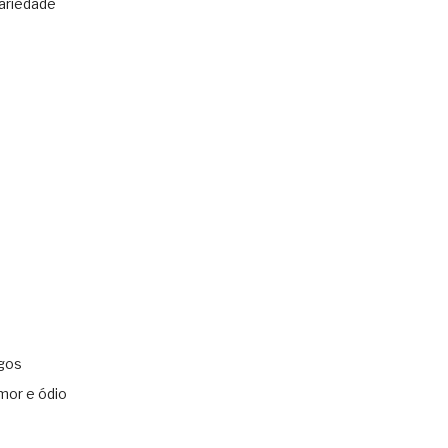
ariedade
gos
mor e ódio