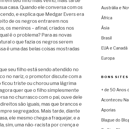
em em seu filho mais velho, mais tarde
sua casa. Quando ele conversa com os
Austrália e No
ecendo, e explica que Medgar Evers era
África
eito de os negros entrarem nos
, os meninos – afinal, criados nos
Ásia
qual é o problema? Para as novas
Brasil
tural o que fazia os negros serem
EUA e Canadá
ssa é uma das belas coisas mostradas
Europa
e seu filho está sendo atendido no
oco no nariz, o promotor discute com a
BONS SITES
ficou triste ou chorou uma lágrima
+ de 50 Anos 
 agora quer que o filho simplesmente
sa no churrasco com o pai, ouve dele
Aconteceu Na
direitos são iguais, mas que brancos e
Aporias
sempre segregados. Mais tarde, diante
sa, ele mesmo chega a fraquejar, e a
Blague do Blo
la, sim, uma não-racista por crença e