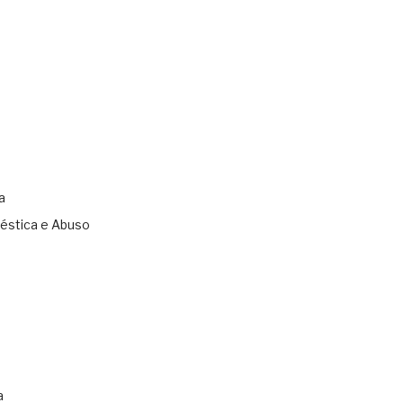
a
éstica e Abuso
s
a