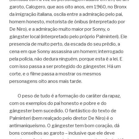
garoto, Calogero, que aos oito anos, em 1960, no Bronx
da imigração italiana, oscila entre a admiração pelo pai,
homem honesto, motorista de ônibus (interpretado por
De Niro), e a admiração muito maior por Sonny, o
gângster local (interpretado pelo próprio Palminteri). Ele
presencia de muito perto, da escada do seu prédio, a
cena em que Sonny assassina um homem; interrogado
pela polícia, não dedura ninguém, porque esta é a lei. E
com isso passa a ser protegido do gângester. Há um
corte, e o filme passa a mostrar os mesmos
personagens oito anos mais tarde.
O peso de tudo é a formação do caráter da rapaz,
com os exemplos do pai honesto e pobre e do
gângester bem sucedido. O fantástico do texto de
Palminteri (bem realçado pelo diretor De Niro) é o
antimaniqueísmo. O gângester tem bom coração, dá
bons conselhos ao garoto – inclusive que ele deve