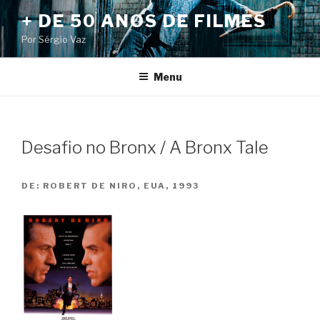
Pular
+ DE 50 ANOS DE FILMES
para
Por Sérgio Vaz
o
conteúdo
Menu
Desafio no Bronx / A Bronx Tale
DE:
ROBERT DE NIRO, EUA, 1993