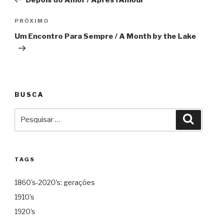
Post
Próximo
PRÓXIMO
Um Encontro Para Sempre / A Month by the Lake
BUSCA
Pesquisar
Pesqu
por:
TAGS
1860's-2020's: gerações
1910's
1920's