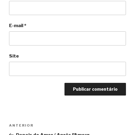
E-mail
*
Site
Navegação
Anterior
ANTERIOR
de
Depois do Amor / Après l’Amour