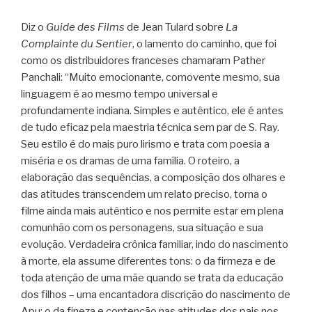
Diz o
Guide des Films
de Jean Tulard sobre
La
Complainte du Sentier
, o lamento do caminho, que foi
como os distribuidores franceses chamaram Pather
Panchali: “Muito emocionante, comovente mesmo, sua
linguagem é ao mesmo tempo universal e
profundamente indiana. Simples e autêntico, ele é antes
de tudo eficaz pela maestria técnica sem par de S. Ray.
Seu estilo é do mais puro lirismo e trata com poesia a
miséria e os dramas de uma família. O roteiro, a
elaboração das sequências, a composição dos olhares e
das atitudes transcendem um relato preciso, torna o
filme ainda mais autêntico e nos permite estar em plena
comunhão com os personagens, sua situação e sua
evolução. Verdadeira crônica familiar, indo do nascimento
à morte, ela assume diferentes tons: o da firmeza e de
toda atenção de uma mãe quando se trata da educação
dos filhos – uma encantadora discrição do nascimento de
Apu; o da fineza e contenção nas atitudes dos pais nos