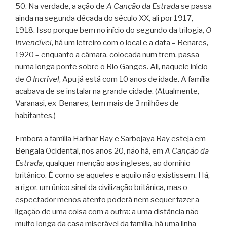
50. Na verdade, a ação de
A Canção da Estrada
se passa
ainda na segunda década do século XX, ali por 1917,
1918. Isso porque bem no início do segundo da trilogia,
O
Invencível
, há um letreiro com o local e a data – Benares,
1920 – enquanto a câmara, colocada num trem, passa
numa longa ponte sobre o Rio Ganges. Ali, naquele início
de
O Incrível
, Apu já está com 10 anos de idade. A família
acabava de se instalar na grande cidade. (Atualmente,
Varanasi, ex-Benares, tem mais de 3 milhões de
habitantes.)
Embora a família Harihar Ray e Sarbojaya Ray esteja em
Bengala Ocidental, nos anos 20, não há, em
A Canção da
Estrada
, qualquer menção aos ingleses, ao domínio
britânico. É como se aqueles e aquilo não existissem. Há,
a rigor, um único sinal da civilização britânica, mas o
espectador menos atento poderá nem sequer fazer a
ligação de uma coisa com a outra: a uma distância não
muito longa da casa miserável da família, há uma linha