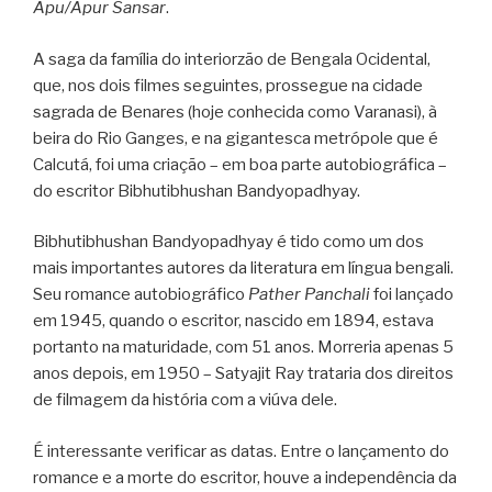
Apu/Apur Sansar
.
A saga da família do interiorzão de Bengala Ocidental,
que, nos dois filmes seguintes, prossegue na cidade
sagrada de Benares (hoje conhecida como Varanasi), à
beira do Rio Ganges, e na gigantesca metrópole que é
Calcutá, foi uma criação – em boa parte autobiográfica –
do escritor Bibhutibhushan Bandyopadhyay.
Bibhutibhushan Bandyopadhyay é tido como um dos
mais importantes autores da literatura em língua bengali.
Seu romance autobiográfico
Pather Panchali
foi lançado
em 1945, quando o escritor, nascido em 1894, estava
portanto na maturidade, com 51 anos. Morreria apenas 5
anos depois, em 1950 – Satyajit Ray trataria dos direitos
de filmagem da história com a viúva dele.
É interessante verificar as datas. Entre o lançamento do
romance e a morte do escritor, houve a independência da