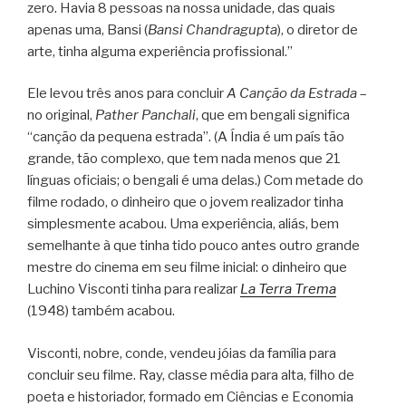
zero. Havia 8 pessoas na nossa unidade, das quais
apenas uma, Bansi (
Bansi Chandragupta
), o diretor de
arte, tinha alguma experiência profissional.”
Ele levou três anos para concluir
A Canção da Estrada
–
no original,
Pather Panchali
, que em bengali significa
“canção da pequena estrada”. (A Índia é um país tão
grande, tão complexo, que tem nada menos que 21
línguas oficiais; o bengali é uma delas.) Com metade do
filme rodado, o dinheiro que o jovem realizador tinha
simplesmente acabou. Uma experiência, aliás, bem
semelhante à que tinha tido pouco antes outro grande
mestre do cinema em seu filme inicial: o dinheiro que
Luchino Visconti tinha para realizar
La Terra Trema
(1948) também acabou.
Visconti, nobre, conde, vendeu jóias da família para
concluir seu filme. Ray, classe média para alta, filho de
poeta e historiador, formado em Ciências e Economia