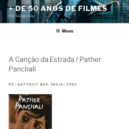
Pular
+ DE 50 ANOS DE FILMES
para
Por Sérgio Vaz
o
conteúdo
Menu
A Canção da Estrada / Pather
Panchali
DE:
SATYAJIT RAY, ÍNDIA, 1955