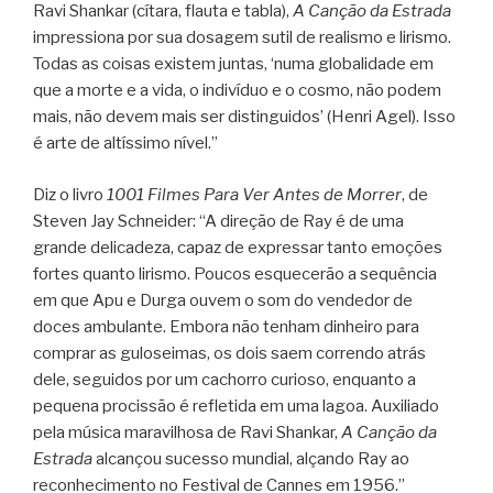
Ravi Shankar (cítara, flauta e tabla),
A
Canção da Estrada
impressiona por sua dosagem sutil de realismo e lirismo.
Todas as coisas existem juntas, ‘numa globalidade em
que a morte e a vida, o indivíduo e o cosmo, não podem
mais, não devem mais ser distinguidos’ (Henri Agel). Isso
é arte de altíssimo nível.”
Diz o livro
1001 Filmes Para Ver Antes de Morrer
, de
Steven Jay Schneider: “A direção de Ray é de uma
grande delicadeza, capaz de expressar tanto emoções
fortes quanto lirismo. Poucos esquecerão a sequência
em que Apu e Durga ouvem o som do vendedor de
doces ambulante. Embora não tenham dinheiro para
comprar as guloseimas, os dois saem correndo atrás
dele, seguidos por um cachorro curioso, enquanto a
pequena procissão é refletida em uma lagoa. Auxiliado
pela música maravilhosa de Ravi Shankar,
A Canção da
Estrada
alcançou sucesso mundial, alçando Ray ao
reconhecimento no Festival de Cannes em 1956.”