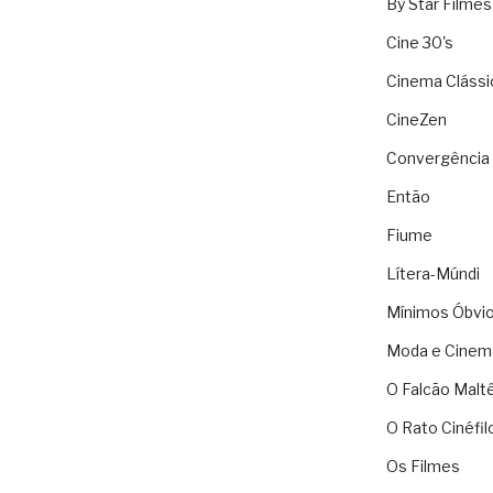
By Star Filmes
Cine 30's
Cinema Clássi
CineZen
Convergência 
Então
Fiume
Lítera-Múndi
Mínimos Óbvi
Moda e Cinem
O Falcão Malt
O Rato Cinéfil
Os Filmes