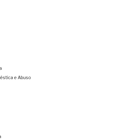
a
éstica e Abuso
s
a