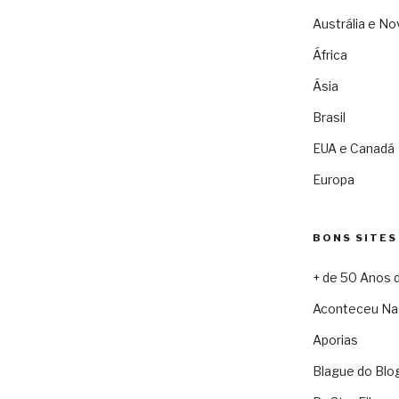
Austrália e No
África
Ásia
Brasil
EUA e Canadá
Europa
BONS SITES
+ de 50 Anos 
Aconteceu Na
Aporias
Blague do Blo