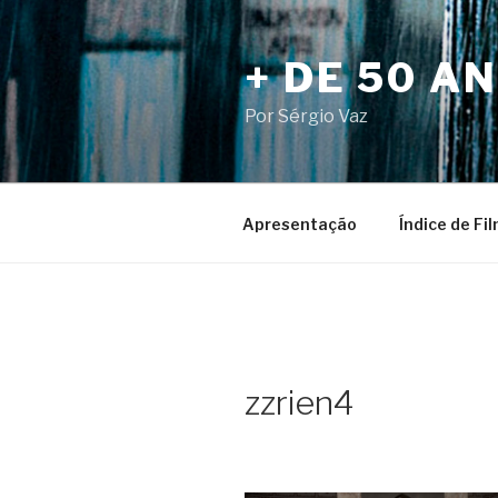
Pular
para
+ DE 50 A
o
conteúdo
Por Sérgio Vaz
Apresentação
Índice de Fi
zzrien4