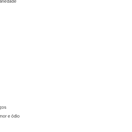
ariedade
gos
mor e ódio