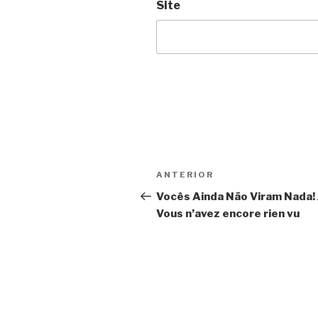
Site
Navegação
Anterior
ANTERIOR
de
Vocês Ainda Não Viram Nada! 
Vous n’avez encore rien vu
Post