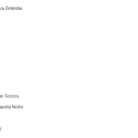
va Zelândia
de Textos
quela Noite
g