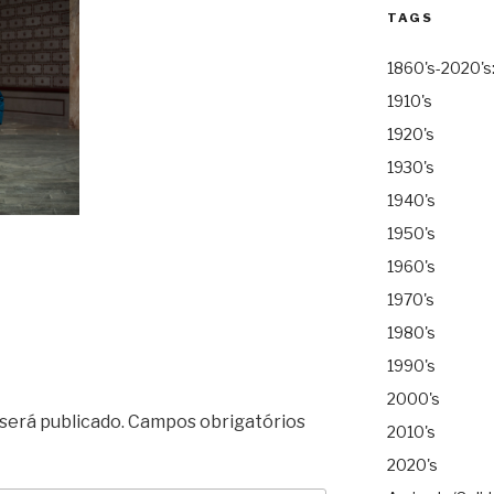
TAGS
1860's-2020's
1910's
1920's
1930's
1940's
1950's
1960's
1970's
1980's
1990's
2000's
será publicado.
Campos obrigatórios
2010's
2020's