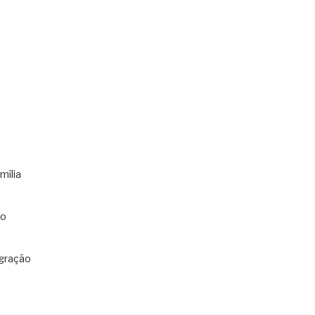
mília
co
gração