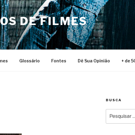
NOS DE FILMES
lmes
Glossário
Fontes
Dê Sua Opinião
+ de 5
BUSCA
Pesquisar
por: