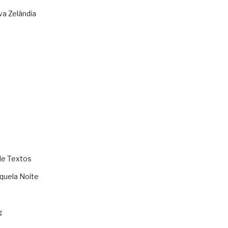
va Zelândia
de Textos
quela Noite
g