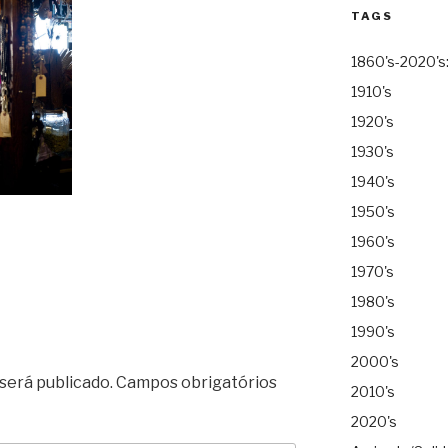
TAGS
1860's-2020's
1910's
1920's
1930's
1940's
1950's
1960's
1970's
1980's
1990's
2000's
será publicado.
Campos obrigatórios
2010's
2020's