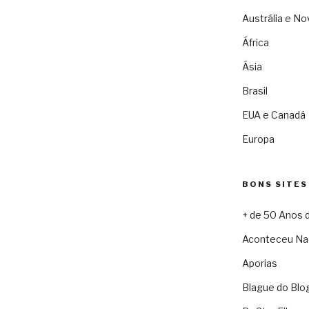
Austrália e No
África
Ásia
Brasil
EUA e Canadá
Europa
BONS SITES
+ de 50 Anos 
Aconteceu Na
Aporias
Blague do Blo