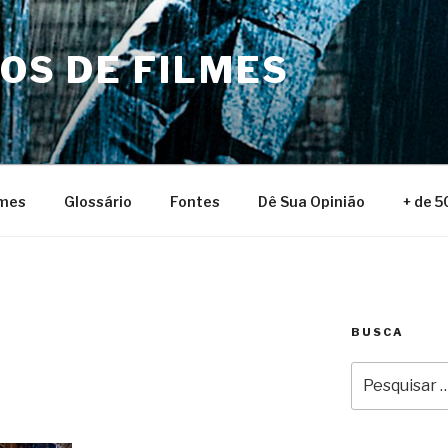
NOS DE FILMES
lmes
Glossário
Fontes
Dê Sua Opinião
+ de 5
BUSCA
Pesquisar
por: