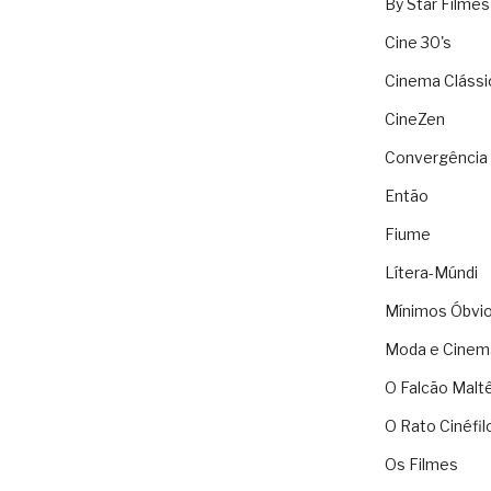
By Star Filmes
Cine 30's
Cinema Clássi
CineZen
Convergência 
Então
Fiume
Lítera-Múndi
Mínimos Óbvi
Moda e Cinem
O Falcão Malt
O Rato Cinéfil
Os Filmes