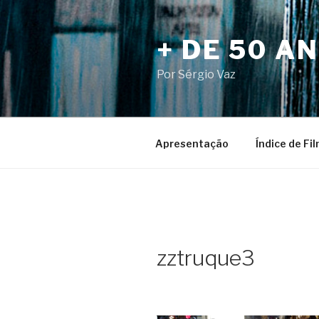
Pular
para
+ DE 50 A
o
conteúdo
Por Sérgio Vaz
Apresentação
Índice de Fi
zztruque3