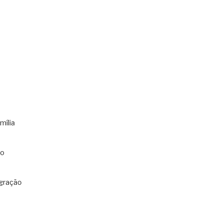
mília
co
gração