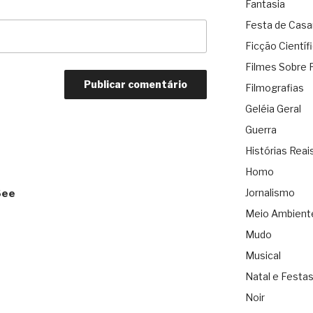
Fantasia
Festa de Cas
Ficção Científ
Filmes Sobre 
Filmografias
Geléia Geral
Guerra
Histórias Reai
Homo
Jornalismo
See
Meio Ambient
Mudo
Musical
Natal e Festa
Noir