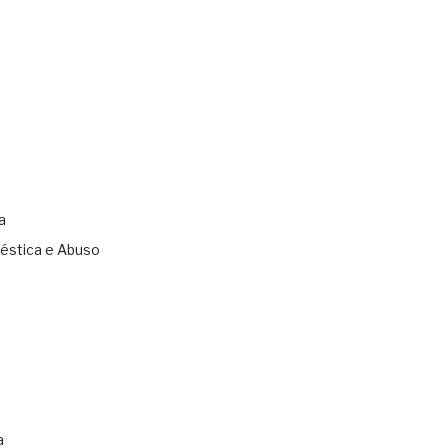
a
éstica e Abuso
s
a