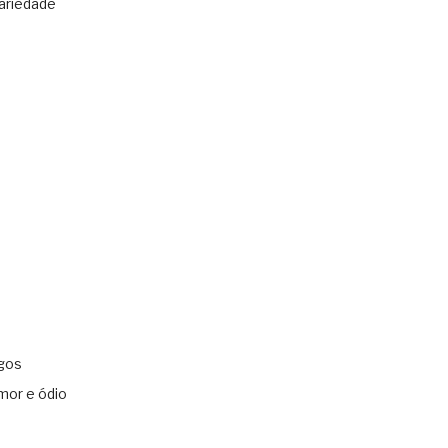
ariedade
gos
mor e ódio