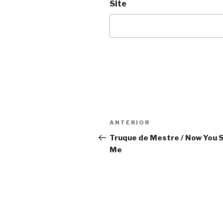
Site
Navegação
Anterior
ANTERIOR
de
Truque de Mestre / Now You 
Me
Post