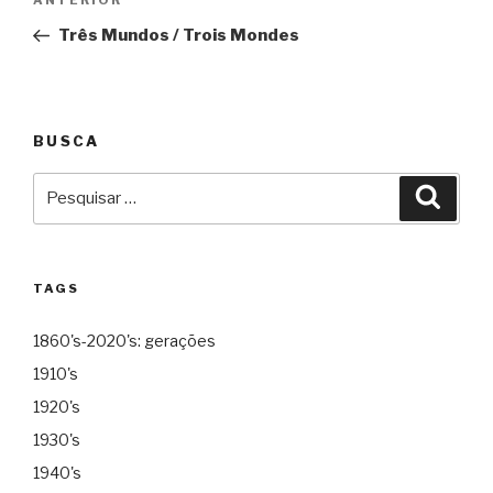
Anterior
ANTERIOR
de
Três Mundos / Trois Mondes
Post
BUSCA
Pesquisar
Pesqu
por:
TAGS
1860's-2020's: gerações
1910's
1920's
1930's
1940's