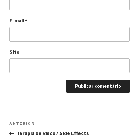
E-mail
*
Site
Navegação
Anterior
ANTERIOR
de
Terapia de Risco / Side Effects
Post