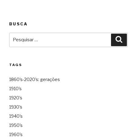
BUSCA
Pesquisar
Pesqu
por:
TAGS
1860's-2020's: gerações
1910's
1920's
1930's
1940's
1950's
1960's