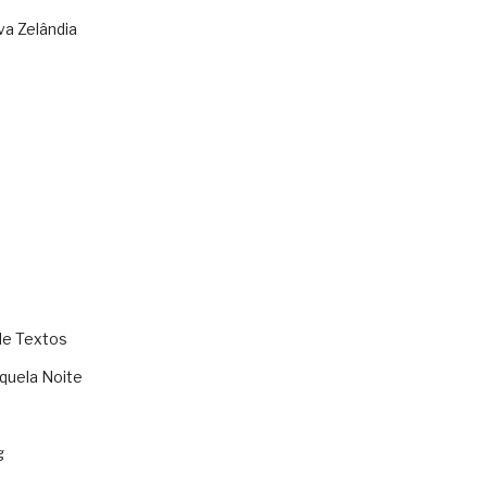
va Zelândia
de Textos
quela Noite
g