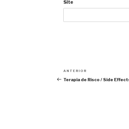
Site
Navegação
Anterior
ANTERIOR
de
Terapia de Risco / Side Effect
Post