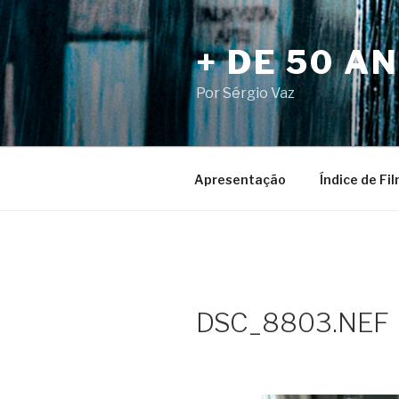
Pular
para
+ DE 50 A
o
conteúdo
Por Sérgio Vaz
Apresentação
Índice de Fi
DSC_8803.NEF