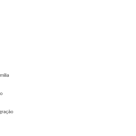
mília
co
gração