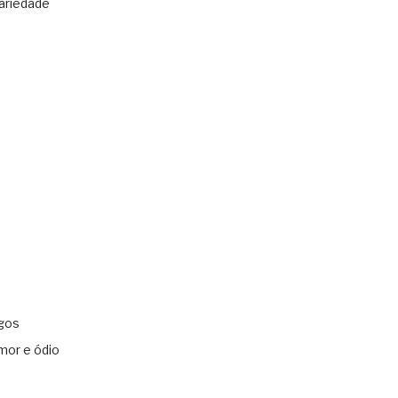
ariedade
gos
mor e ódio