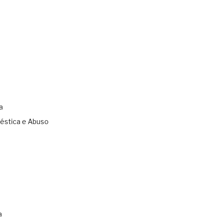
a
éstica e Abuso
s
a