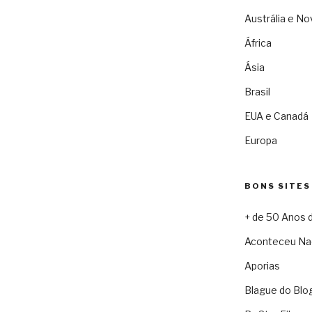
Austrália e No
África
Ásia
Brasil
EUA e Canadá
Europa
BONS SITES
+ de 50 Anos 
Aconteceu Na
Aporias
Blague do Blo