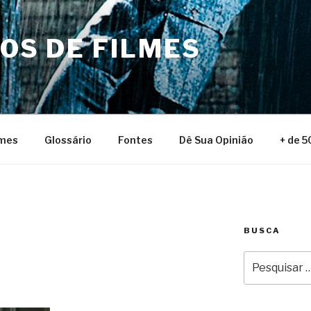
NOS DE FILMES
lmes
Glossário
Fontes
Dê Sua Opinião
+ de 5
BUSCA
Pesquisar
por: