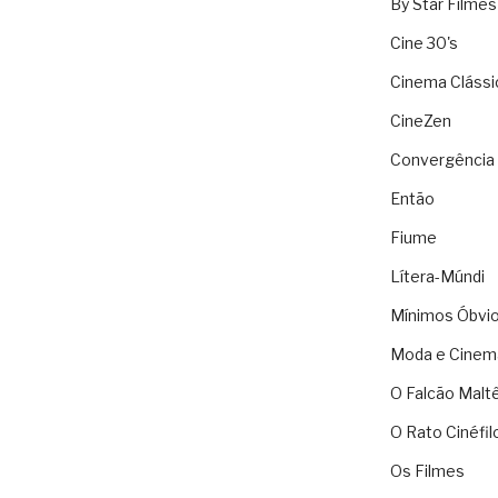
By Star Filmes
Cine 30's
Cinema Clássi
CineZen
Convergência 
Então
Fiume
Lítera-Múndi
Mínimos Óbvi
Moda e Cinem
O Falcão Malt
O Rato Cinéfil
Os Filmes