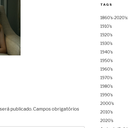
TAGS
1860's-2020's
1910's
1920's
1930's
1940's
1950's
1960's
1970's
1980's
1990's
2000's
será publicado.
Campos obrigatórios
2010's
2020's