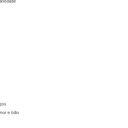
ariedade
gos
mor e ódio