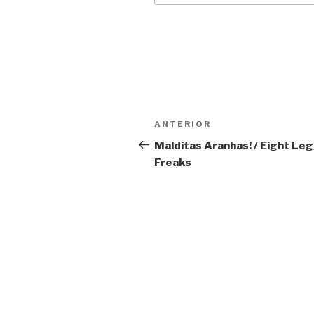
Navegação
Anterior
ANTERIOR
de
Malditas Aranhas! / Eight Le
Freaks
Post