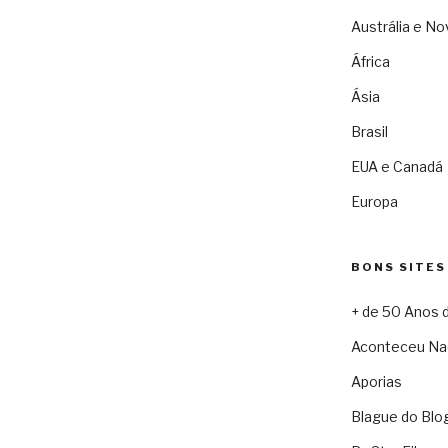
Austrália e No
África
Ásia
Brasil
EUA e Canadá
Europa
BONS SITES
+ de 50 Anos 
Aconteceu Na
Aporias
Blague do Blo