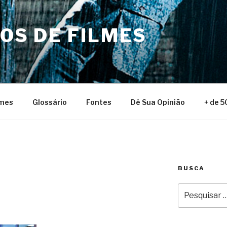
NOS DE FILMES
lmes
Glossário
Fontes
Dê Sua Opinião
+ de 5
BUSCA
Pesquisar
por: