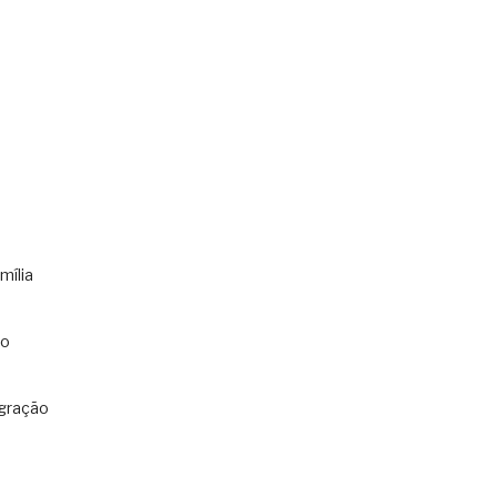
mília
co
gração