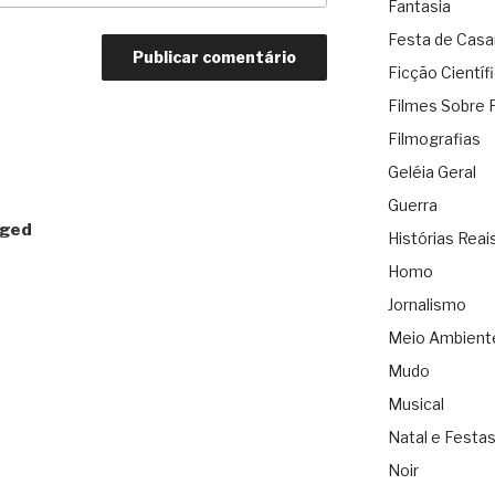
Fantasia
Festa de Cas
Ficção Científ
Filmes Sobre 
Filmografias
Geléia Geral
Guerra
gged
Histórias Reai
Homo
Jornalismo
Meio Ambient
Mudo
Musical
Natal e Festa
Noir