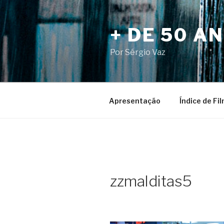
Pular
para
+ DE 50 A
o
conteúdo
Por Sérgio Vaz
Apresentação
Índice de Fi
zzmalditas5