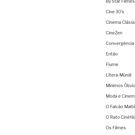
By Star Filmes
Cine 30's
Cinema Clássi
CineZen
Convergência 
Então
Fiume
Lítera-Múndi
Mínimos Óbvi
Moda e Cinem
O Falcão Malt
O Rato Cinéfil
Os Filmes