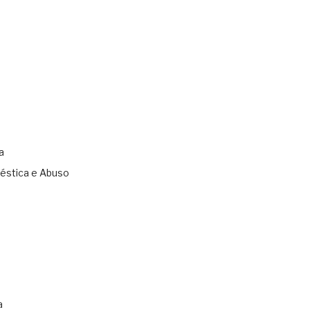
a
éstica e Abuso
s
a