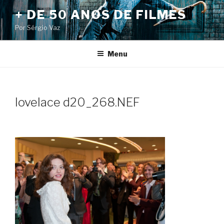
Pular
+ DE 50 ANOS DE FILMES
para
Por Sérgio Vaz
o
conteúdo
Menu
lovelace d20_268.NEF