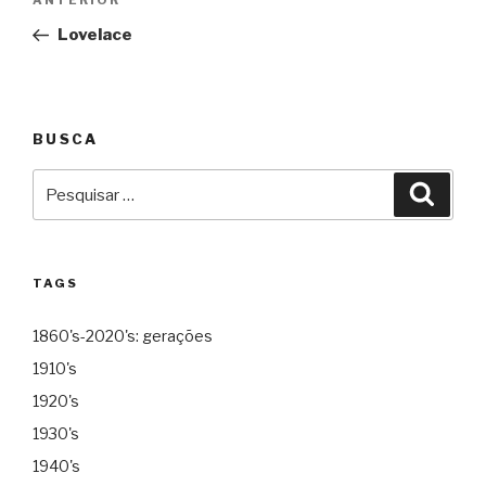
Anterior
de
Lovelace
Post
BUSCA
Pesquisar
Pesqu
por:
TAGS
1860's-2020's: gerações
1910's
1920's
1930's
1940's