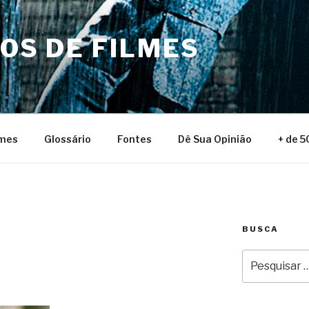
NOS DE FILMES
lmes
Glossário
Fontes
Dê Sua Opinião
+ de 5
BUSCA
Pesquisar
por: