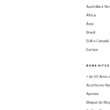
Austrália e No
África
Ásia
Brasil
EUA e Canadá
Europa
BONS SITES
+ de 50 Anos 
Aconteceu Na
Aporias
Blague do Blo