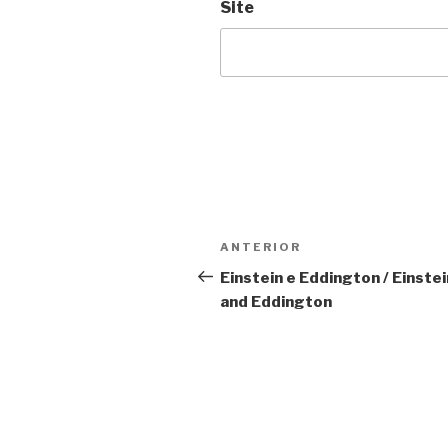
Site
Navegação
Anterior
ANTERIOR
de
Einstein e Eddington / Einstei
and Eddington
Post