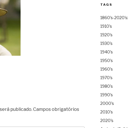
TAGS
1860's-2020's
1910's
1920's
1930's
1940's
1950's
1960's
1970's
1980's
1990's
2000's
será publicado.
Campos obrigatórios
2010's
2020's