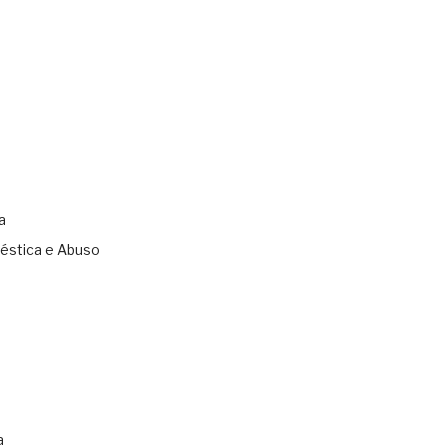
a
éstica e Abuso
s
a