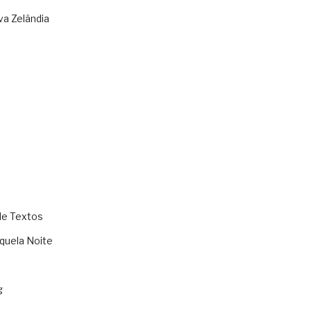
va Zelândia
de Textos
quela Noite
g