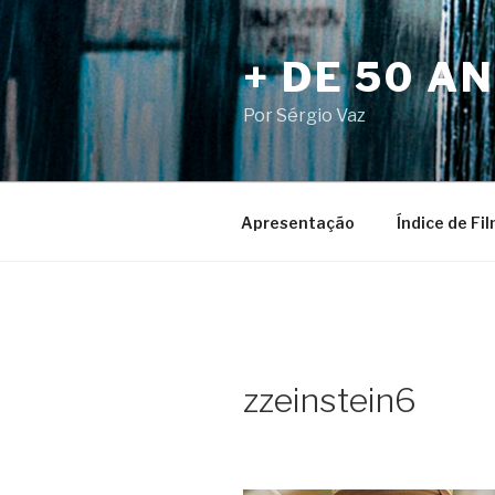
Pular
para
+ DE 50 A
o
conteúdo
Por Sérgio Vaz
Apresentação
Índice de Fi
zzeinstein6