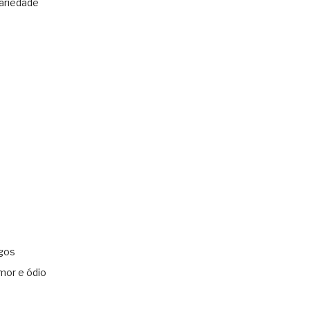
ariedade
gos
mor e ódio