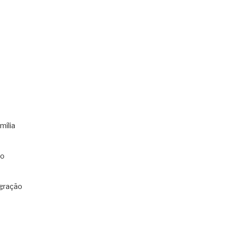
mília
co
gração