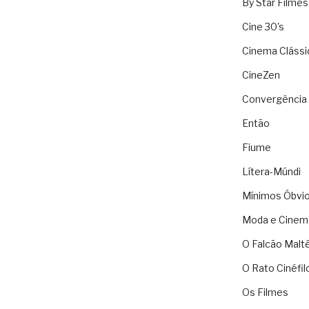
By Star Filmes
Cine 30's
Cinema Clássi
CineZen
Convergência 
Então
Fiume
Lítera-Múndi
Mínimos Óbvi
Moda e Cinem
O Falcão Malt
O Rato Cinéfil
Os Filmes